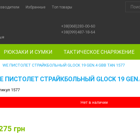
изводители
Избранные
Топ товары
+38(068)283-00-60
+38(099)487-18-64
ы
⭐
РЮКЗАКИ И СУМКИ
ТАКТИЧЕСКОЕ СНАРЯЖЕНИЕ
WE ПИСТОЛЕТ СТРАЙКБОЛЬНЫЙ GLOCK 19 GEN.4 GBB TAN 1577
E ПИСТОЛЕТ СТРАЙКБОЛЬНЫЙ GLOCK 19 GEN.4
тикул 1577
Нет в наличии
275
грн