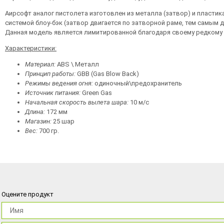
Аирсофт аналог пистолета изготовлен из металла (затвор) и пластика 
системой блоу-бэк (затвор двигается по затворной раме, тем самым 
Данная модель является лимитированной благодаря своему редкому 
Характеристики:
Материал:
ABS \ Металл
Принцип работы:
GBB (Gas Blow Back)
Режимы ведения огня:
одиночный\предохранитель
Источник питания:
Green Gas
Начальная скорость вылета шара:
10 м/с
Длина:
172 мм
Магазин:
25 шар
Вес:
700 гр.
Оцените продукт