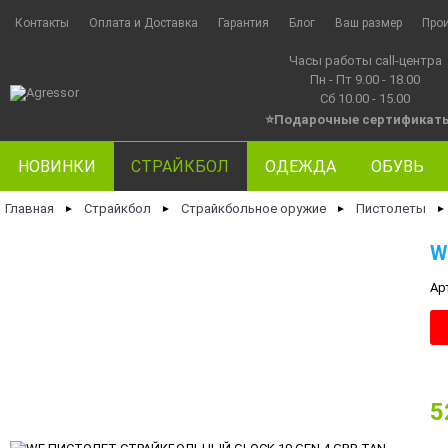
Контакты
Оплата и Доставка
Гарантия
Блог
Ваш размер
Про
Часы работы call-центра
Пн - Пт 9.00 - 18.00
Сб 10.00 - 15.00
⭐Подарочные сертификат
НОВИНКИ
СТРАЙКБОЛ
ОДЕЖДА
ОБУВЬ
Главная
Страйкбол
Страйкбольное оружие
Пистолеты
►
►
►
►
W
Ар
5