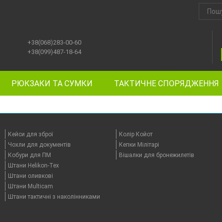
+38(068)283-00-60
+38(099)487-18-64
РЮКЗАКИ ТА СУМКИ
ТАКТИЧНЕ СПОРЯДЖЕННЯ
Кейси для зброї
Колір Койот
Чохли для документів
Кепки Мілітарі
Кобури для ПМ
Вішалки для бронежилетів
Штани Helikon-Tex
Штани оливкові
Штани Multicam
Штани тактичні з наколінниками