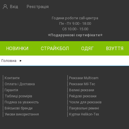
Вхід
Реєстрація
Години роботи call-центра
Пн - Пт 9.00 - 18.00
Сб 10.00 - 15.00
⭐Подарункові сертифікати⭐
НОВИНКИ
СТРАЙКБОЛ
ОДЯГ
ВЗУТТЯ
Головна
►
Контакти
Рюкзаки Multicam
Оплата i Доставка
Рюкзаки Mil-Tec
Гарантія
Великі рюкзаки
Таблицi розмірів
Рейдові рюкзаки
Подяка за уважність
Чохли для рюкзаків
Військові бренди
Пакувальні ремені
Умови використання
Куртки Helikon-Tex