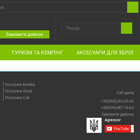
Замовити дзвінок
ТУРИЗМ ТА КЕМПІНГ
АКСЕСУАРИ ДЛЯ ЗБРОЇ
Пістолети Beretta
Пістолети Glock
Call-центр
Пістолети Colt
+38(068)283-00-60
+38(099)487-18-64
Замовити дзвінок