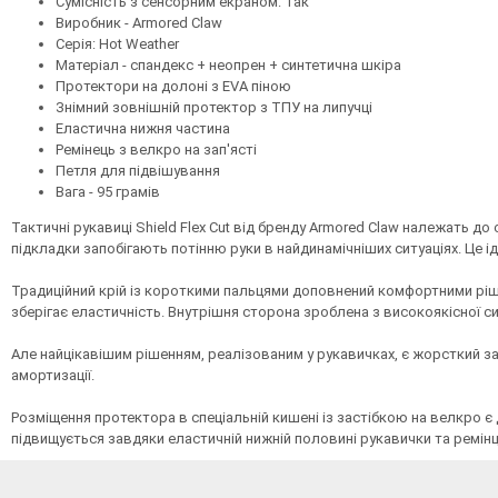
Сумісність з сенсорним екраном: Так
Виробник - Armored Claw
Серія: Hot Weather
Матеріал - спандекс + неопрен + синтетична шкіра
Протектори на долоні з EVA піною
Знімний зовнішній протектор з ТПУ на липучці
Еластична нижня частина
Ремінець з велкро на зап'ясті
Петля для підвішування
Вага - 95 грамів
Тактичні рукавиці Shield Flex Cut від бренду Armored Claw належать до
підкладки запобігають потінню руки в найдинамічніших ситуаціях. Це ід
Традиційний крій із короткими пальцями доповнений комфортними ріше
зберігає еластичність. Внутрішня сторона зроблена з високоякісної с
Але найцікавішим рішенням, реалізованим у рукавичках, є жорсткий з
амортизації.
Розміщення протектора в спеціальній кишені із застібкою на велкро є 
підвищується завдяки еластичній нижній половині рукавички та ремін