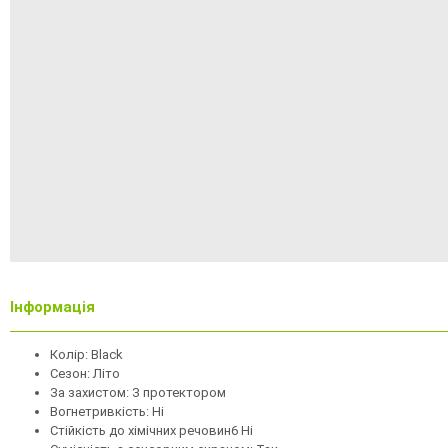
Інформація
Колір: Black
Сезон: Літо
За захистом: З протектором
Вогнетривкість: Ні
Стійкість до хімічних речовин6 Ні