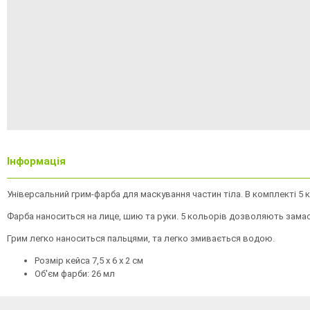
Інформація
Універсальний грим-фарба для маскування частин тіла. В комплекті 5 
Фарба наноситься на лице, шию та руки. 5 кольорів дозволяють замаску
Грим легко наноситься пальцями, та легко змивається водою.
Розмір кейса
7,5 х 6 х 2 см
Об'єм фарби: 26 мл