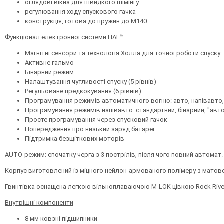
оглядові вікна для швидкого шімінгу
регулювання ходу спускового гачка
конструкція, готова до пружин до M140
Функціонал електронної системи HAL™
Магнітні сенсори та технологія Холла для точної роботи спуску
Активне гальмо
Бінарний режим
Налаштування чутливості спуску (5 рівнів)
Регульоване предкокування (6 рівнів)
Програмування режимів автоматичного вогню: авто, напівавто, 
Програмування режимів напівавто: стандартний, бінарний, "авто
Просте програмування через спусковий гачок
Попередження про низький заряд батареї
Підтримка безщіткових моторів
AUTO-режим: спочатку черга з 3 пострілів, після чого повний автомат
Корпус виготовлений із міцного нейлон-армованого полімеру з матово
Гвинтівка оснащена легкою вільноплаваючою M-LOK цівкою Rock River A
Внутрішні компоненти
8 мм ковзні підшипники