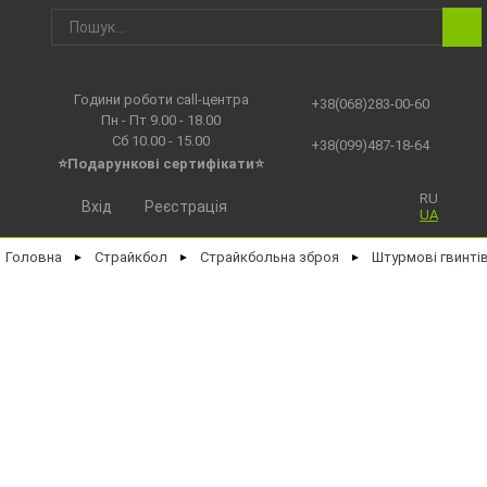
Години роботи call-центра
+38(068)283-00-60
Пн - Пт 9.00 - 18.00
Сб 10.00 - 15.00
+38(099)487-18-64
⭐Подарункові сертифікати⭐
RU
Вхід
Реєстрація
UA
Головна
Страйкбол
Страйкбольна зброя
Штурмові гвинті
►
►
►