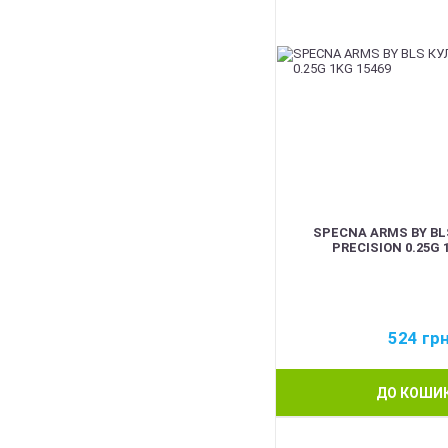
SPECNA ARMS BY BL
PRECISION 0.25G 
524
гр
ДО КОШИ
BEST