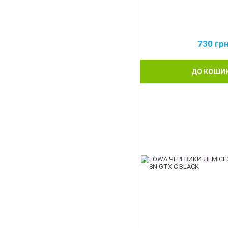
730
гр
ДО КОШИ
BEST