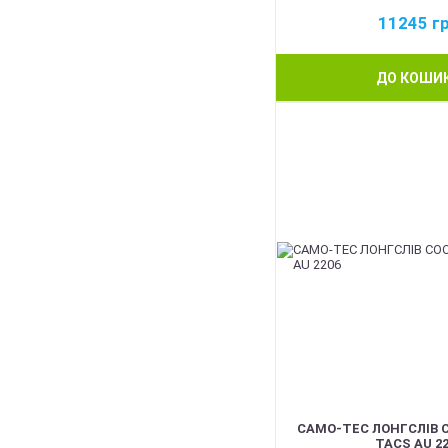
11245
г
ДО КОШИ
BEST
CAMO-TEC ЛОНГСЛІВ 
TACS AU 22