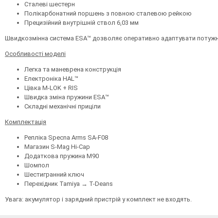
Сталеві шестерн
Полікарбонатний поршень з повною сталевою рейкою
Прецизійний внутрішній ствол 6,03 мм
Швидкозмінна система ESA™ дозволяє оперативно адаптувати потужніс
Особливості моделі
Легка та маневрена конструкція
Електроніка HAL™
Цівка M-LOK + RIS
Швидка зміна пружини ESA™
Складні механічні приціли
Комплектація
Репліка Specna Arms SA-F08
Магазин S-Mag Hi-Cap
Додаткова пружина M90
Шомпол
Шестигранний ключ
Перехідник Tamiya → T-Deans
Увага: акумулятор і зарядний пристрій у комплект не входять.