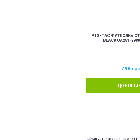
P1G-TAC ФУТБОЛКА С
BLACK UA281-298
798
гр
ДО КОШИ
BEST