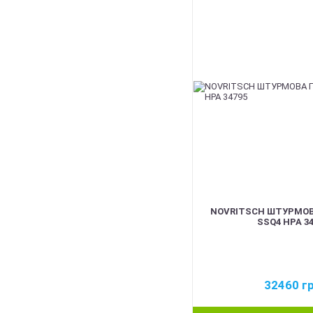
BEST
NOVRITSCH ШТУРМОВ
SSQ4 HPA 34
32460
г