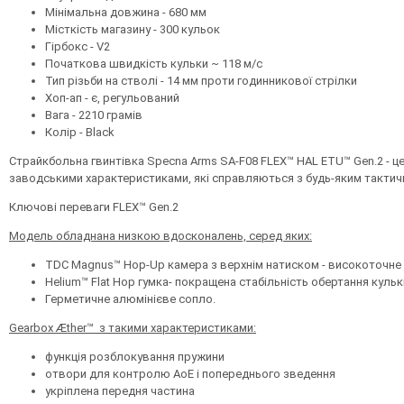
Мінімальна довжина - 680 мм
Місткість магазину - 300 кульок
Гірбокс - V2
Початкова швидкість кульки ~ 118 м/с
Тип різьби на стволі - 14 мм проти годинникової стрілки
Хоп-ап - є, регульований
Вага - 2210 грамів
Колір - Black
Страйкбольна гвинтівка Specna Arms SA-F08 FLEX™ HAL ETU™ Gen.2 - це 
заводськими характеристиками, які справляються з будь-яким такти
Ключові переваги FLEX™ Gen.2
Модель обладнана низкою вдосконалень, серед яких:
TDC Magnus™ Hop-Up камера з верхнім натиском - високоточне 
Helium™ Flat Hop гумка- покращена стабільність обертання кульк
Герметичне алюмінієве сопло.
Gearbox Æther™ з такими характеристиками:
функція розблокування пружини
отвори для контролю AoE і попереднього зведення
укріплена передня частина