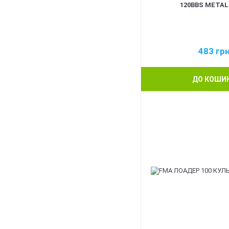
120BBS METAL
483
гр
ДО КОШИ
BEST