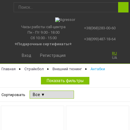
Часы работы call-центра
+38(068)283-00-60
Пн - Пт 9.00 - 18.00
Сб 10.00 - 15.00
+38(099)487-18-64
⭐Подарочные сертификаты
⭐
RU
Вход
Регистрация
UA
Главная
Страйкбол
Внешний тюнинг
Антабки
►
►
►
Показать фильтры
Сортировать
NEW
NEW