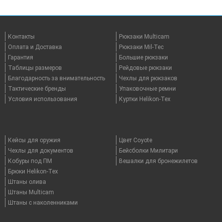
Контакты
Рюкзаки Multicam
Оплата и Доставка
Рюкзаки Mil-Tec
Гарантия
Большие рюкзаки
Таблицы размеров
Рейдовые рюкзаки
Благодарность за внимательность
Чехлы для рюкзаков
Тактические бренды
Упаковочные ремни
Условия использования
Куртки Helikon-Tex
Кейсы для оружия
Цвет Coyote
Чехлы для документов
Бейсболки Милитари
Кобуры под ПМ
Вешалки для бронежилетов
Брюки Helikon-Tex
Штаны олива
Штаны Multicam
Штаны с наколенниками