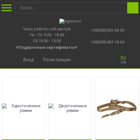
Часы работы call-центра
+38(068)283-00-60
Пн - Пт 9.00 - 18.00
Сб 10.00 - 15.00
+38(099)487-18-64
⭐Подарочные сертификаты
⭐
RU
Вход
Регистрация
UA