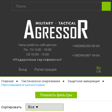
Часы работы call-центра
+38(068)283-00-60
Пн - Пт 9.00 - 18.00
Сб 10.00 - 15.00
+38(099)487-18-64
⭐Подарочные сертификаты
⭐
RU
Вход
Регистрация
UA
Главная
Тактическое снаряжение
Защитная аммуниция
►
►
►
Наколенники и налокотники
Показать фильтры
Сортировать