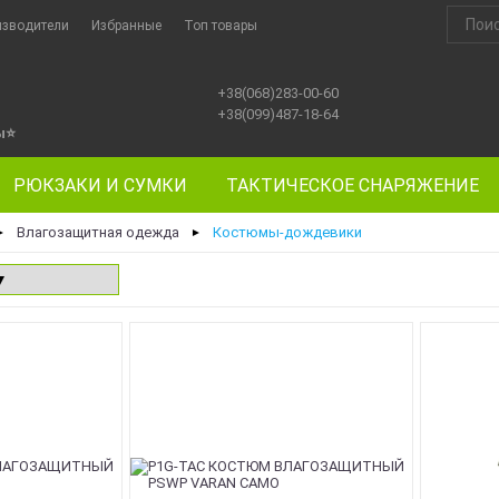
изводители
Избранные
Топ товары
+38(068)283-00-60
+38(099)487-18-64
ы
⭐
РЮКЗАКИ И СУМКИ
ТАКТИЧЕСКОЕ СНАРЯЖЕНИЕ
Влагозащитная одежда
Костюмы-дождевики
►
►