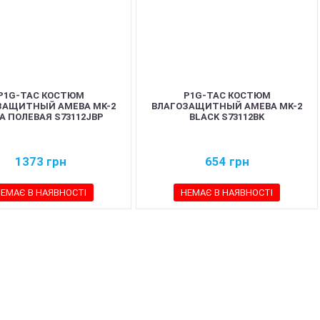
P1G-TAC КОСТЮМ
P1G-TAC КОСТЮМ
ЗАЩИТНЫЙ AMEBA MK-2
ВЛАГОЗАЩИТНЫЙ AMEBA MK-2
А ПОЛЕВАЯ S73112JBP
BLACK S73112BK
1373
грн
654
грн
ЕМАЄ В НАЯВНОСТІ
НЕМАЄ В НАЯВНОСТІ