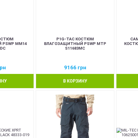
ОСТЮМ
P1G-TAC КОСТЮМ
CA
 PSWP MM14
ВЛАГОЗАЩИТНЫЙ PSWP MTP
КОСТЮ
UDC
S11683MC
рн
9166
грн
ИНУ
В КОРЗИНУ