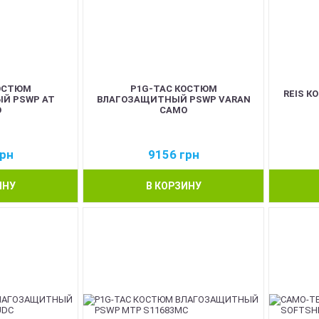
ОСТЮМ
P1G-TAC КОСТЮМ
REIS К
Й PSWP AT
ВЛАГОЗАЩИТНЫЙ PSWP VARAN
O
CAMO
рн
9156
грн
ИНУ
В КОРЗИНУ