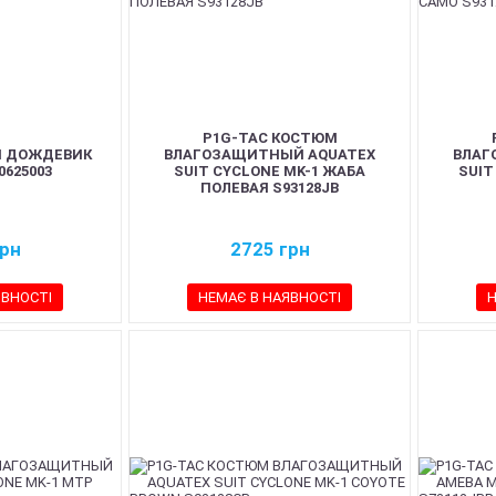
P1G-TAC КОСТЮМ
М ДОЖДЕВИК
ВЛАГОЗАЩИТНЫЙ AQUATEX
ВЛАГ
0625003
SUIT CYCLONE MK-1 ЖАБА
SUIT
ПОЛЕВАЯ S93128JB
рн
2725
грн
ЯВНОСТІ
НЕМАЄ В НАЯВНОСТІ
Н