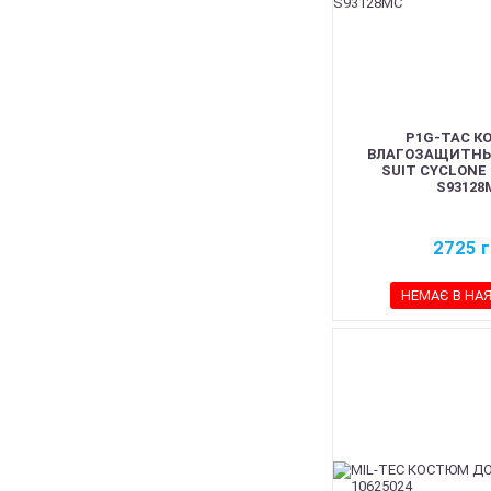
P1G-TAC К
ВЛАГОЗАЩИТНЫ
SUIT CYCLONE
S93128
2725
г
НЕМАЄ В НА