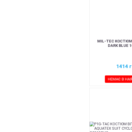
MIL-TEC КОСТЮ
DARK BLUE 1
1414
г
НЕМАЄ В НА