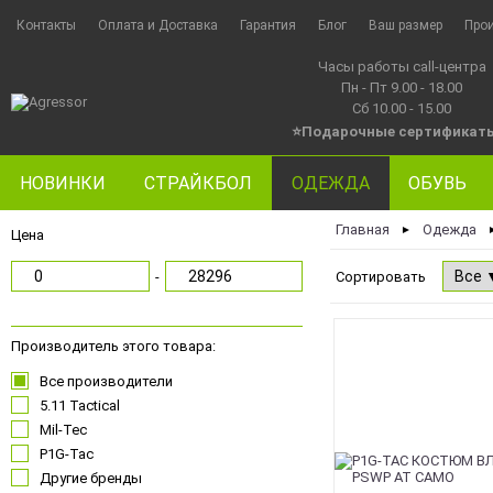
Контакты
Оплата и Доставка
Гарантия
Блог
Ваш размер
Про
Часы работы call-центра
Пн - Пт 9.00 - 18.00
Сб 10.00 - 15.00
⭐Подарочные сертификат
НОВИНКИ
СТРАЙКБОЛ
ОДЕЖДА
ОБУВЬ
Главная
Одежда
►
Цена
-
Сортировать
Производитель этого товара:
Все производители
5.11 Tactical
Mil-Tec
P1G-Tac
Другие бренды