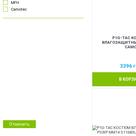
MFH
Camotec
Чорний
P1G-TAC К
Койот
ВЛАГОЗАЩИТНЫ
Олива
CAM
Сірий
Синій
3396
г
Червоний
Pink
В КОРЗ
Білий
Помаранчевий
Прозорий
ММ14 Український піксель
Multicam/MTP
NGU Camo Хижак
Зимовий камуфляж
Отменить
Камуфляж
Інші кольори