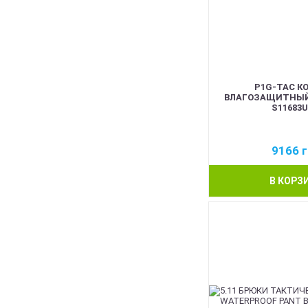
P1G-TAC К
ВЛАГОЗАЩИТНЫЙ
S11683
9166
г
В КОРЗ