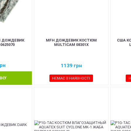
М ДОЖДЕВИК
MFH ДОЖДЕВИК КОСТЮМ
США КО
10625070
MULTICAM 08301X
рн
1139
грн
ИНУ
НЕМАЄ В НАЯВНОСТІ
Н