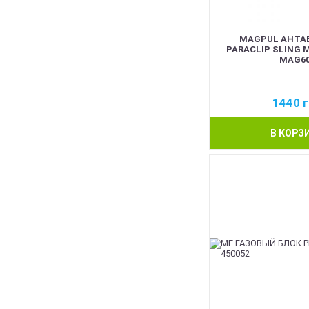
MAGPUL АНТАБ
PARACLIP SLING 
MAG60
1440
г
В КОРЗ