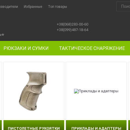
изводители
Избранные
Топ товары
+38(068)283-00-60
+38(099)487-18-64
ы
⭐
РЮКЗАКИ И СУМКИ
ТАКТИЧЕСКОЕ СНАРЯЖЕНИЕ
ПИСТОЛЕТНЫЕ РУКОЯТКИ
ПРИКЛАДЫ И АДАПТЕРЫ