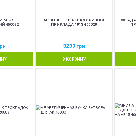
Й БЛОК
ME АДАПТЕР СКЛАДНОЙ ДЛЯ
ME АД
Й 450052
ПРИКЛАДА 1913 400029
ПР
рн
3200
грн
ИНУ
В КОРЗИНУ