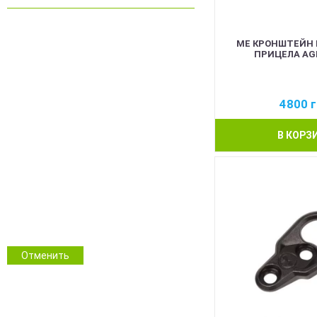
Чорний
ME КРОНШТЕЙН
ПРИЦЕЛА AGM
Койот
Олива
Сірий
4800
г
Синій
Червоний
В КОРЗ
Pink
Білий
Помаранчевий
Прозорий
ММ14 Український піксель
Multicam/MTP
NGU Camo Хижак
Зимовий камуфляж
Отменить
Камуфляж
Інші кольори