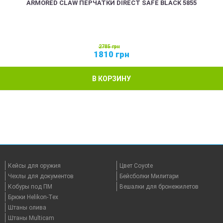
ARMORED CLAW ПЕРЧАТКИ DIRECT SAFE BLACK 5855
2785
грн
1810
грн
В КОРЗИНУ
Кейсы для оружия
Цвет Coyote
Чехлы для документов
Бейсболки Милитари
Кобуры под ПМ
Вешалки для бронежилетов
Брюки Helikon-Tex
Штаны олива
Штаны Multicam