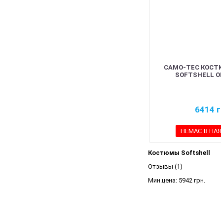
CAMO-TEC КОСТ
SOFTSHELL OL
6414
г
НЕМАЄ В НА
Костюмы Softshell
Отзывы (1)
Мин.цена:
5942 грн.