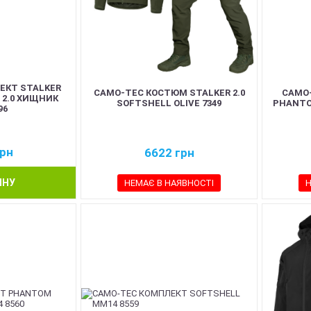
ЕКТ STALKER
CAMO-TEC КОСТЮМ STALKER 2.0
CAMO
 2.0 ХИЩНИК
SOFTSHELL OLIVE 7349
PHANTO
96
рн
6622
грн
ИНУ
НЕМАЄ В НАЯВНОСТІ
Н