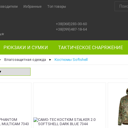
изводители
Избранные
Топ товары
+38(068)283-00-60
+38(099)487-18-64
ы
⭐
РЮКЗАКИ И СУМКИ
ТАКТИЧЕСКОЕ СНАРЯЖЕНИЕ
Влагозащитная одежда
Костюмы Softshell
►
►