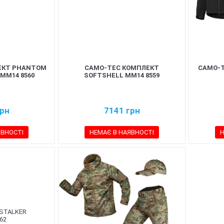
ЕКТ PHANTOM
CAMO-TEC КОМПЛЕКТ
CAMO-
 ММ14 8560
SOFTSHELL ММ14 8559
рн
7141
грн
ЯВНОСТІ
НЕМАЄ В НАЯВНОСТІ
Н