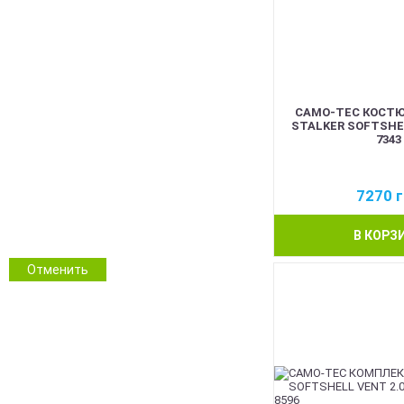
Койот
Олива
Сірий
Синій
Червоний
CAMO-TEC КОСТ
Pink
STALKER SOFTSHE
Білий
7343
Помаранчевий
Прозорий
7270
г
ММ14 Український піксель
Multicam/MTP
В КОРЗ
NGU Camo Хижак
Зимовий камуфляж
Отменить
Камуфляж
Інші кольори