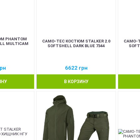
ЮМ PHANTOM
CAMO-TEC КОСТЮМ STALKER 2.0
CAMO-T
LL MULTICAM
SOFTSHELL DARK BLUE 7344
SOFT
рн
6622
грн
ИНУ
В КОРЗИНУ