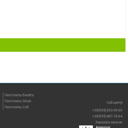
Пистолеты Beretta
Пистолеты Glock
Call-центр
Пистолеты Colt
+38(068)283-00-60
+38(099)487-18-64
Заказать звонок