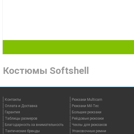
Костюмы Softshell
Контакты
Рюкзаки Multicam
Оплата и Доставка
Рюкзаки Mil-Tec
Гарантия
Большие рюкзаки
Таблицы размеров
Рейдовые рюкзаки
Благодарность за внимательность
Чехлы для рюкзаков
Тактические бренды
Упаковочные ремни