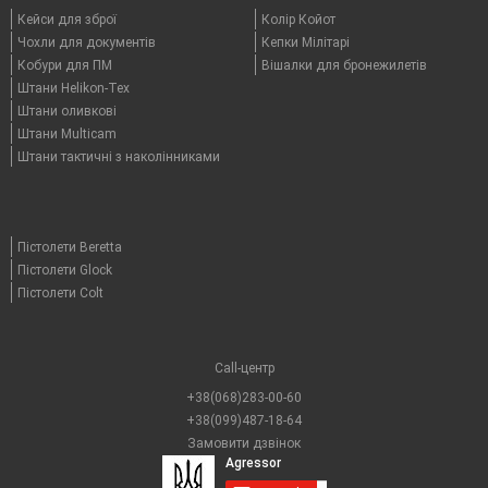
Кейси для зброї
Колір Койот
Чохли для документів
Кепки Мілітарі
Кобури для ПМ
Вішалки для бронежилетів
Штани Helikon-Tex
Штани оливкові
Штани Multicam
Штани тактичні з наколінниками
Пістолети Beretta
Пістолети Glock
Пістолети Colt
Call-центр
+38(068)283-00-60
+38(099)487-18-64
Замовити дзвінок