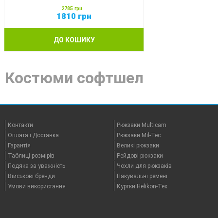
2785
грн
1810
грн
ДО КОШИКУ
Костюми софтшел
Контакти
Рюкзаки Multicam
Оплата i Доставка
Рюкзаки Mil-Tec
Гарантія
Великі рюкзаки
Таблицi розмірів
Рейдові рюкзаки
Подяка за уважність
Чохли для рюкзаків
Військові бренди
Пакувальні ремені
Умови використання
Куртки Helikon-Tex