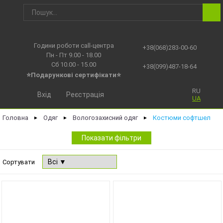
Години роботи call-центра
+38(068)283-00-60
Пн - Пт 9.00 - 18.00
Сб 10.00 - 15.00
+38(099)487-18-64
⭐Подарункові сертифікати⭐
RU
Вхід
Реєстрація
UA
Головна
Одяг
Вологозахисний одяг
Костюми софтшел
►
►
►
Показати фільтри
Сортувати