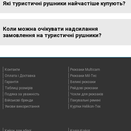
Які туристичні рушники найчастіше купують?
Коли можна очікувати надсилання
замовлення на туристичні рушники?
Контакти
Рюкзаки Multicam
Оплата i Доставка
Рюкзаки Mil-Tec
Гарантія
Великі рюкзаки
Таблицi розмірів
Рейдові рюкзаки
Подяка за уважність
Чохли для рюкзаків
Військові бренди
Пакувальні ремені
Умови використання
Куртки Helikon-Tex
Кейси для зброї
Колір Койот