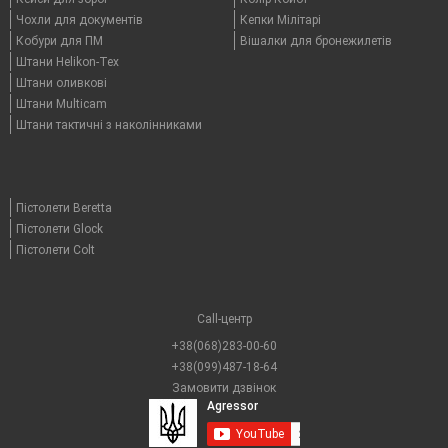
Чохли для документів
Кепки Мілітарі
Кобури для ПМ
Вішалки для бронежилетів
Штани Helikon-Tex
Штани оливкові
Штани Multicam
Штани тактичні з наколінниками
Пістолети Beretta
Пістолети Glock
Пістолети Colt
Call-центр
+38(068)283-00-60
+38(099)487-18-64
Замовити дзвінок