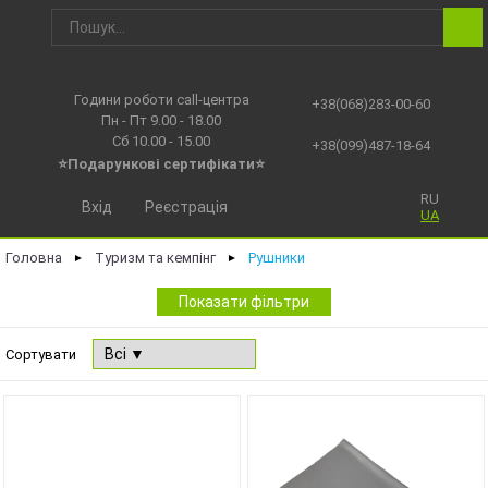
Години роботи call-центра
+38(068)283-00-60
Пн - Пт 9.00 - 18.00
Сб 10.00 - 15.00
+38(099)487-18-64
⭐Подарункові сертифікати⭐
RU
Вхід
Реєстрація
UA
Головна
Туризм та кемпінг
Рушники
►
►
Показати фільтри
Сортувати