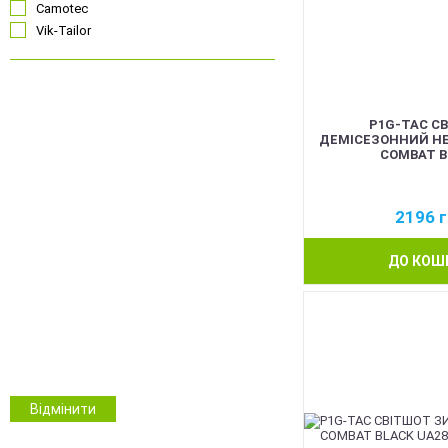
Camotec
Vik-Tailor
Чорний
P1G-TAC С
Койот
ДЕМІСЕЗОННИЙ HE
Олива
COMBAT B
Сірий
Синій
2196
г
Червоний
Рожевий
ДО КОШ
Білий
Помаранчевий
Безколірний
ММ14 Український піксель
Multicam/MTP
NGU Camo Хижак
Зимовий камуфляж
Відмінити
Камуфляж
Інші кольори