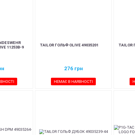
NDESWEHR
TAILOR ГОЛЬФ OLIVE 49035201
TAILOR 
IVE 11253B-9
рн
276
грн
ЯВНОСТІ
НЕМАЄ В НАЯВНОСТІ
Н