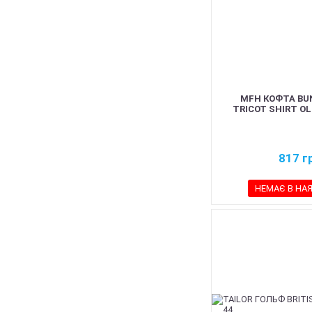
MFH КОФТА BU
TRICOT SHIRT OL
817
г
НЕМАЄ В НА