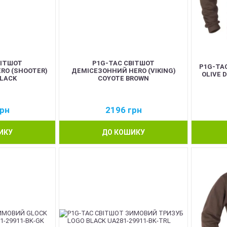
ВІТШОТ
P1G-TAC СВІТШОТ
P1G-TA
RO (SHOOTER)
ДЕМІСЕЗОННИЙ HERO (VIKING)
OLIVE 
LACK
COYOTE BROWN
рн
2196
грн
ИКУ
ДО КОШИКУ