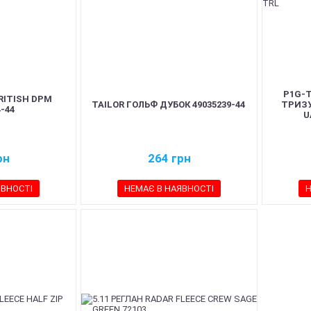
P1G-
RITISH DPM
TAILOR ГОЛЬФ ДУБОК 49035239-44
ТРИЗУ
-44
U
рн
264
грн
ЯВНОСТІ
НЕМАЄ В НАЯВНОСТІ
Н