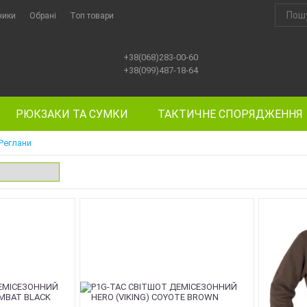
ники
Обрані
Топ товари
+38(068)283-00-60
+38(099)487-18-64
РЮКЗАКИ ТА СУМКИ
ТАКТИЧНЕ СПОРЯДЖЕННЯ
Реглани
NEW