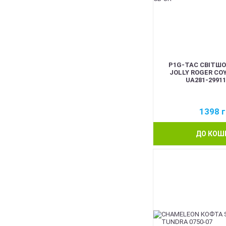
P1G-TAC СВІТШ
JOLLY ROGER CO
UA281-2991
1398
г
ДО КОШ