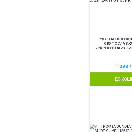
P1G-TAC СВІТШ
СВЯТОСЛАВ Х
GRAPHITE UA281-2
1398
г
ДО КОШ