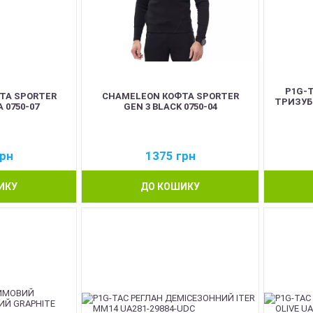
P1G-
ТА SPORTER
CHAMELEON КОФТА SPORTER
ТРИЗУБ 
 0750-07
GEN 3 BLACK 0750-04
рн
1375
грн
ИКУ
ДО КОШИКУ
SALE