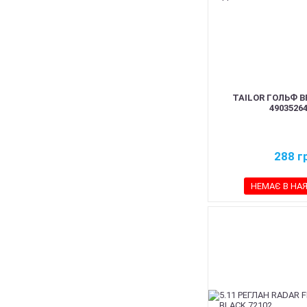
TAILOR ГОЛЬФ B
49035264
288
г
НЕМАЄ В НА