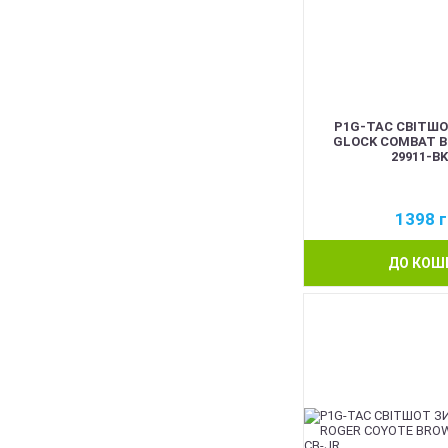
P1G-TAC СВІТШ
GLOCK COMBAT B
29911-B
1398
г
ДО КОШ