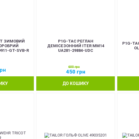
ОТ ЗИМОВИЙ
P1G-TAC РЕГЛАН
P1G-TA
ОРОБРИЙ
ДЕМІСЕЗОННИЙ ITER ММ14
OL
9911-GT-SVB-R
UA281-29884-UDC
600
грн
рн
450
грн
ИКУ
ДО КОШИКУ