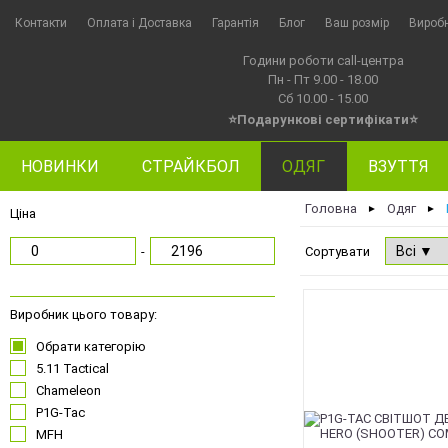
Контакти
Оплата i Доставка
Гарантія
Блог
Ваш розмір
Вироб
Години роботи call-центра
Пн - Пт 9.00 - 18.00
Сб 10.00 - 15.00
⭐Подарункові сертифікати⭐
НОВИНКИ
СТРАЙКБОЛ
ОДЯГ
ВЗУТТЯ
Головна
Одяг
►
►
Ціна
-
Сортувати
NEW
Виробник цього товару:
Обрати категорію
5.11 Tactical
Chameleon
P1G-Tac
MFH