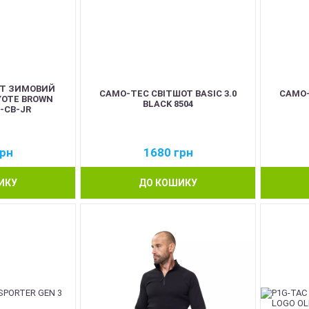
ОТ ЗИМОВИЙ
CAMO-TEC СВІТШОТ BASIC 3.0
CAMO-
YOTE BROWN
BLACK 8504
1-CB-JR
рн
1680
грн
ИКУ
ДО КОШИКУ