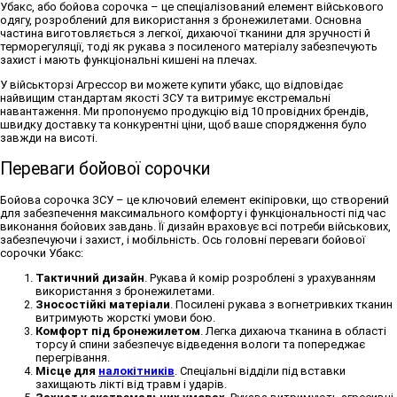
Убакс
, або
бойова сорочка
– це спеціалізований елемент військового
одягу, розроблений для використання з бронежилетами. Основна
частина виготовляється з легкої, дихаючої тканини для зручності й
терморегуляції, тоді як рукава з посиленого матеріалу забезпечують
захист і мають функціональні кишені на плечах.
У військторзі Агрессор ви можете
купити убакс
, що відповідає
найвищим стандартам якості ЗСУ та витримує екстремальні
навантаження. Ми пропонуємо продукцію від 10 провідних брендів,
швидку доставку та конкурентні ціни, щоб ваше спорядження було
завжди на висоті.
Переваги бойової сорочки
Бойова сорочка ЗСУ
– це ключовий елемент екіпіровки, що створений
для забезпечення максимального комфорту і функціональності під час
виконання бойових завдань. Її дизайн враховує всі потреби військових,
забезпечуючи і захист, і мобільність. Ось головні переваги бойової
сорочки Убакс:
Тактичний дизайн
. Рукава й комір розроблені з урахуванням
використання з бронежилетами.
Зносостійкі матеріали
. Посилені рукава з вогнетривких тканин
витримують жорсткі умови бою.
Комфорт під бронежилетом
. Легка дихаюча тканина в області
торсу й спини забезпечує відведення вологи та попереджає
перегрівання.
Місце для
налокітників
. Спеціальні відділи під вставки
захищають лікті від травм і ударів.