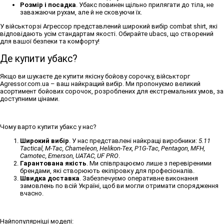
Розмір і посадка
. Убакс повинен щільно прилягати до тіла, не
заважаючи рухам, але й не сковуючи їх.
У військторзі Агрессор представлений широкий вибір
combat shirt
, які
відповідають усім стандартам якості. Обирайте
ubacs
, що створений
для вашої безпеки та комфорту!
Де купити убакс?
Якщо ви шукаєте де
купити якісну бойову сорочку
, військторг
Agressor.com.ua – ваш найкращий вибір. Ми пропонуємо великий
асортимент
бойових сорочок
, розроблених для екстремальних умов, за
доступними цінами.
Чому варто
купити убакс
у нас?
Широкий вибір
. У нас представлені найкращі виробники:
5.11
Tactical, M-Tac, Chameleon, Helikon-Tex, P1G-Tac, Pentagon, MFH,
Camotec, Emerson, UATAC, UF PRO
.
Гарантована якість
. Ми співпрацюємо лише з перевіреними
брендами, які створюють екіпіровку для професіоналів.
Швидка доставка
. Забезпечуємо оперативне виконання
замовлень по всій Україні, щоб ви могли отримати спорядження
вчасно.
Найпопулярніші моделі: