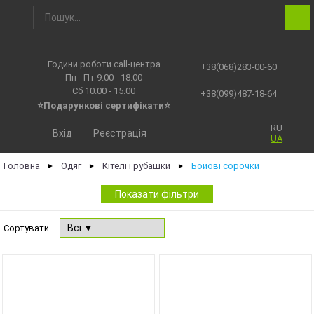
Години роботи call-центра
+38(068)283-00-60
Пн - Пт 9.00 - 18.00
Сб 10.00 - 15.00
+38(099)487-18-64
⭐Подарункові сертифікати⭐
RU
Вхід
Реєстрація
UA
Головна
Одяг
Кітелі і рубашки
Бойові сорочки
►
►
►
Показати фільтри
Сортувати
NEW
NEW