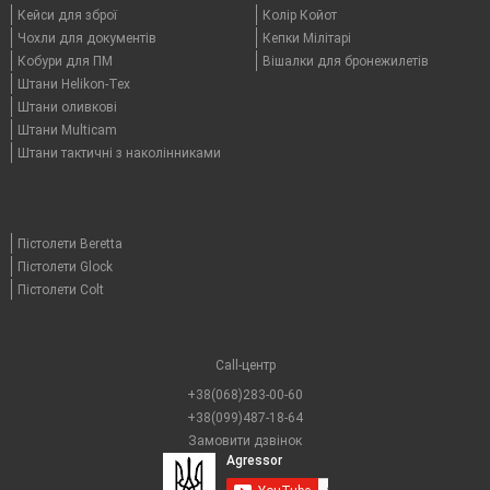
Кейси для зброї
Колір Койот
Чохли для документів
Кепки Мілітарі
Кобури для ПМ
Вішалки для бронежилетів
Штани Helikon-Tex
Штани оливкові
Штани Multicam
Штани тактичні з наколінниками
Пістолети Beretta
Пістолети Glock
Пістолети Colt
Call-центр
+38(068)283-00-60
+38(099)487-18-64
Замовити дзвінок