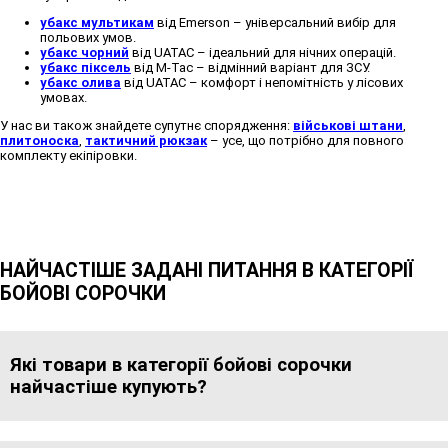
убакс мультикам
від Emerson – універсальний вибір для
польових умов.
убакс чорний
від UATAC – ідеальний для нічних операцій.
убакс піксель
від M-Tac – відмінний варіант для ЗСУ.
убакс олива
від UATAC – комфорт і непомітність у лісових
умовах.
У нас ви також знайдете супутнє спорядження:
військові штани
,
плитоноска
,
тактичний рюкзак
– усе, що потрібно для повного
комплекту екіпіровки.
НАЙЧАСТІШЕ ЗАДАНІ ПИТАННЯ В КАТЕГОРІЇ
БОЙОВІ СОРОЧКИ
Які товари в категорії бойові сорочки
найчастіше купують?