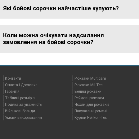
Які бойові сорочки найчастіше купують?
Коли можна очікувати надсилання
замовлення на бойові сорочки?
Контакти
Рюкзаки Multicam
Оплата i Доставка
Рюкзаки Mil-Tec
Гарантія
Великі рюкзаки
Таблицi розмірів
Рейдові рюкзаки
Подяка за уважність
Чохли для рюкзаків
Військові бренди
Пакувальні ремені
Умови використання
Куртки Helikon-Tex