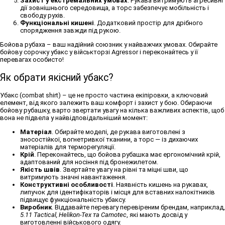
Захист у екстремальних умовах
. Рукава витримують агресивні
дії зовнішнього середовища, а торс забезпечує мобільність і
свободу рухів.
Функціональні кишені
. Додатковий простір для дрібного
спорядження завжди під рукою.
Бойова рубаха
– ваш надійний союзник у найважчих умовах. Обирайте
бойову сорочку убакс
у військторзі Agressor і переконайтесь у її
перевагах особисто!
Як обрати якісний убакс?
Убакс
(
combat shirt
) – це не просто частина екіпіровки, а ключовий
елемент, від якого залежить ваш комфорт і захист у бою. Обираючи
бойову рубашку
, варто звертати увагу на кілька важливих аспектів, щоб
вона не підвела у найвідповідальніший момент:
Матеріал
. Обирайте моделі, де рукава виготовлені з
зносостійкої, вогнетривкої тканини, а торс — із дихаючих
матеріалів для терморегуляції.
Крій
. Переконайтесь, що бойова рубашка має ергономічний крій,
адаптований для носіння під бронежилетом.
Якість швів
. Звертайте увагу на рівні та міцні шви, що
витримують значні навантаження.
Конструктивні особливості
. Наявність кишень на рукавах,
липучок для ідентифікаторів і місця для вставних налокітників
підвищує функціональність
убаксу
.
Виробник
. Віддавайте перевагу перевіреним брендам, наприклад,
5.11 Tactical, Helikon-Tex та Camotec
, які мають досвід у
виготовленні військового одягу.