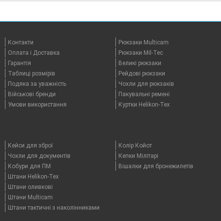
Контакти
Рюкзаки Multicam
Оплата i Доставка
Рюкзаки Mil-Tec
Гарантія
Великі рюкзаки
Таблицi розмірів
Рейдові рюкзаки
Подяка за уважність
Чохли для рюкзаків
Військові бренди
Пакувальні ремені
Умови використання
Куртки Helikon-Tex
Кейси для зброї
Колір Койот
Чохли для документів
Кепки Мілітарі
Кобури для ПМ
Вішалки для бронежилетів
Штани Helikon-Tex
Штани оливкові
Штани Multicam
Штани тактичні з наколінниками