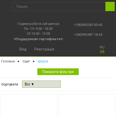
Години роботи call-центра
+38(068)283-00-60
Пн - Пт 9.00 - 18.00
Сб 10.00 - 15.00
+38(099)487-18-64
⭐Подарункові сертифікати⭐
RU
Вхід
Реєстрація
UA
Головна
Одяг
Шорти
►
►
Показати фільтри
Сортувати