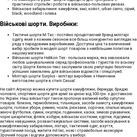
практичної стрільби і роботи в військово-польових умовах.
Військове забарвлення: камуфляж, хакі, койот, urban camo, сірий,
black, woodland і олива.
Військові шорти. Виробнки:
Тактичні шорти M-Tac - постійно процвітаючий бренд мілітарі
одягу, який з кожним сезоном все більш конкурентно виглядає на
ряду з передовими виробниками. Доступна ціна та величезний
вибір зробили їх моделі шорт товаром з найбільшим попитом в
нашому магазині.
Військові шорти Helikon-Tex - польська марка, яка завоювала
любов шанувальників серед професіоналів і туристів по всьому
світу. Шорти Хелікон-текс заслужили свою репутацію безліччю
успішних замовлень для військових відомств і спецслужб.
Мілітарі шорти Surplus - мілітарі виробник з Німеччини
виготовляє шорти в стилі Casual.
На сайті Агресор можна купити шорти камуфляжні, бермуди, бриджі
чоловічі, спортивні шорти для армії за ціною від 300 грн. з доставкою
по Україні. Наш військторг також пропонує великий вибір супутніх
товарів: білизна, термобілизна, тільняшки, засоби захисту, камуфляжні
шорти, головні убори, ремені, чохли, рюкзаки, сорочки, спальні мішки,
жіночі футболки, сумки, окуляри, годинники, каски, зимові рукавички,
чорні шкарпетки, фляги, кобури, військові костюми, куртки, підсумки,
активні навушники, розвантажувальні системи, засоби маскування в
камуфляжному забарвленні, ліхтарі, тактичний одяг, взуття,
туристичний посуд, жилети mil tec, ножі і страйкбольні аксесуари.
Зручний пошук і відгуки допоможуть у виборі.