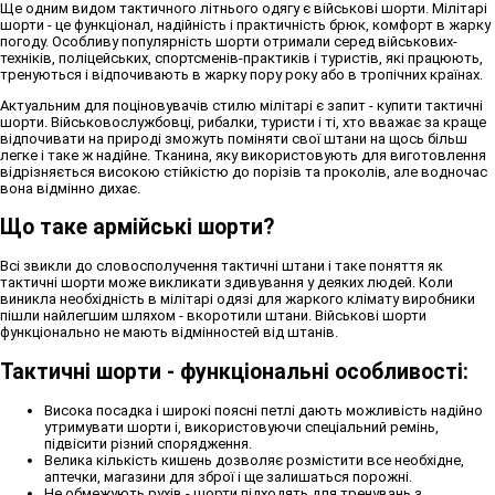
Ще одним видом тактичного літнього одягу є військові шорти. Мілітарі
шорти - це функціонал, надійність і практичність брюк, комфорт в жарку
погоду. Особливу популярність шорти отримали серед військових-
техніків, поліцейських, спортсменів-практиків і туристів, які працюють,
тренуються і відпочивають в жарку пору року або в тропічних країнах.
Актуальним для поціновувачів стилю мілітарі є запит - купити тактичні
шорти. Військовослужбовці, рибалки, туристи і ті, хто вважає за краще
відпочивати на природі зможуть поміняти свої штани на щось більш
легке і таке ж надійне. Тканина, яку використовують для виготовлення
відрізняється високою стійкістю до порізів та проколів, але водночас
вона відмінно дихає.
Що таке армійські шорти?
Всі звикли до словосполучення тактичні штани і таке поняття як
тактичні шорти може викликати здивування у деяких людей. Коли
виникла необхідність в мілітарі одязі для жаркого клімату виробники
пішли найлегшим шляхом - вкоротили штани. Військові шорти
функціонально не мають відмінностей від штанів.
Тактичні шорти - функціональні особливості:
Висока посадка і широкі поясні петлі дають можливість надійно
утримувати шорти і, використовуючи спеціальний ремінь,
підвісити різний спорядження.
Велика кількість кишень дозволяє розмістити все необхідне,
аптечки, магазини для зброї і ще залишаться порожні.
Не обмежують рухів - шорти підходять для тренувань з