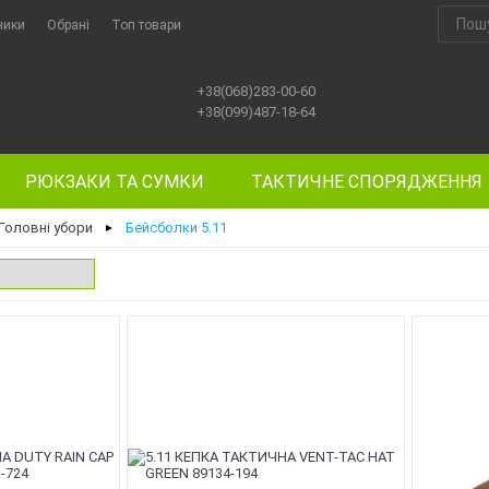
ники
Обрані
Топ товари
+38(068)283-00-60
+38(099)487-18-64
РЮКЗАКИ ТА СУМКИ
ТАКТИЧНЕ СПОРЯДЖЕННЯ
Головні убори
Бейсболки 5.11
►