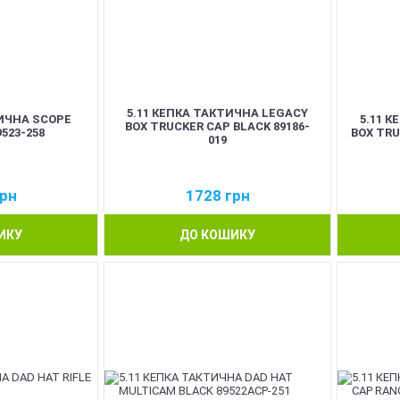
5.11 КЕПКА ТАКТИЧНА LEGACY
ТИЧНА SCOPE
5.11 
BOX TRUCKER CAP BLACK 89186-
9523-258
BOX TRU
019
рн
1728
грн
ИКУ
ДО КОШИКУ