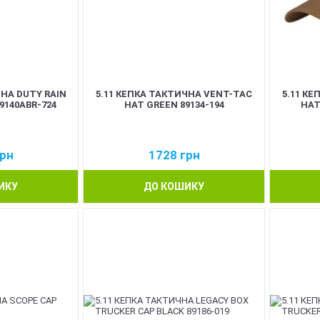
ЧНА DUTY RAIN
5.11 КЕПКА ТАКТИЧНА VENT-TAC
5.11 К
9140ABR-724
HAT GREEN 89134-194
HAT
рн
1728
грн
ИКУ
ДО КОШИКУ