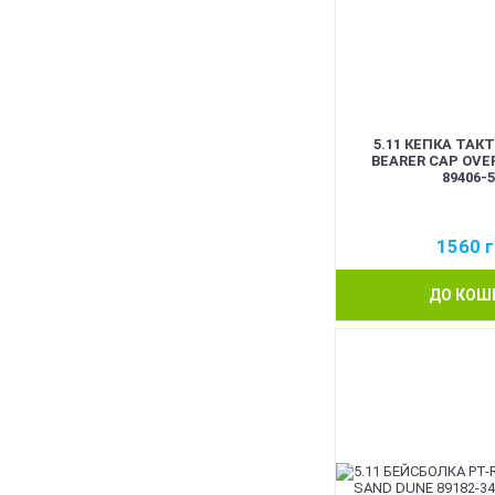
5.11 КЕПКА ТАК
BEARER CAP OVE
89406-5
1560
г
ДО КОШ