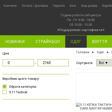
Контакти
Оплата i Доставка
Гарантія
Блог
Ваш розмір
Вироб
Години роботи call-центра
Пн - Пт 9.00 - 18.00
Сб 10.00 - 15.00
⭐Подарункові сертифікати⭐
НОВИНКИ
СТРАЙКБОЛ
ОДЯГ
ВЗУТТЯ
Головна
Одяг
►
►
Ціна
-
Сортувати
Виробник цього товару:
Обрати категорію
5.11 Tactical
Чорний