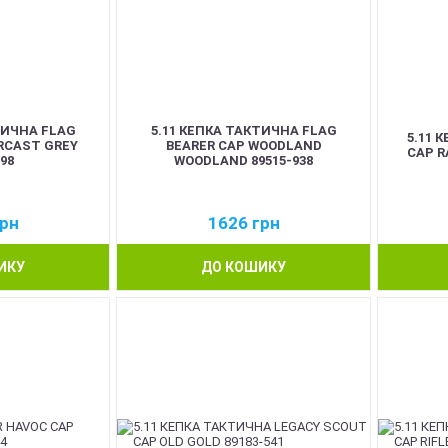
ТИЧНА FLAG
5.11 КЕПКА ТАКТИЧНА FLAG
5.11 
RCAST GREY
BEARER CAP WOODLAND
CAP R
98
WOODLAND 89515-938
рн
1626
грн
ИКУ
ДО КОШИКУ