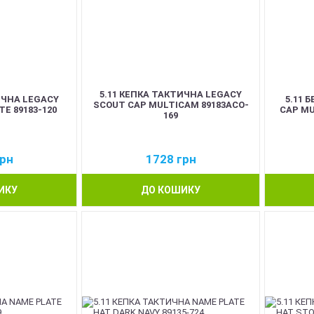
5.11 КЕПКА ТАКТИЧНА LEGACY
ИЧНА LEGACY
5.11 
SCOUT CAP MULTICAM 89183ACO-
E 89183-120
CAP MU
169
рн
1728
грн
ИКУ
ДО КОШИКУ