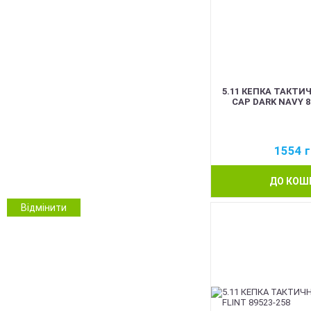
Койот
Олива
Сірий
Синій
Червоний
Рожевий
5.11 КЕПКА ТАКТИ
CAP DARK NAVY 8
Білий
Помаранчевий
Безколірний
1554
г
ММ14 Український піксель
Multicam/MTP
ДО КОШ
NGU Camo Хижак
Зимовий камуфляж
Відмінити
Камуфляж
Інші кольори