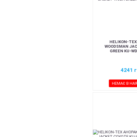
HELIKON-TEX
WOODSMAN JAC
GREEN KU-WD
4241
г
НЕМАЄ В НА