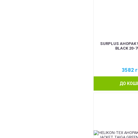
SURPLUS АНОРАК 
BLACK 20-7
3582
г
ДО КОШ