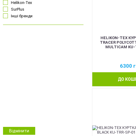
Helikon-Tex
SurPlus
Інші бренди
HELIKON-TEX КУ
Чорний
TRACER POLYCOT
Койот
MULTICAM KU-
Олива
Сірий
6300
г
Синій
Червоний
ДО КОШ
Рожевий
Білий
Помаранчевий
Безколірний
ММ14 Український піксель
Multicam/MTP
NGU Camo Хижак
Зимовий камуфляж
Відмінити
Камуфляж