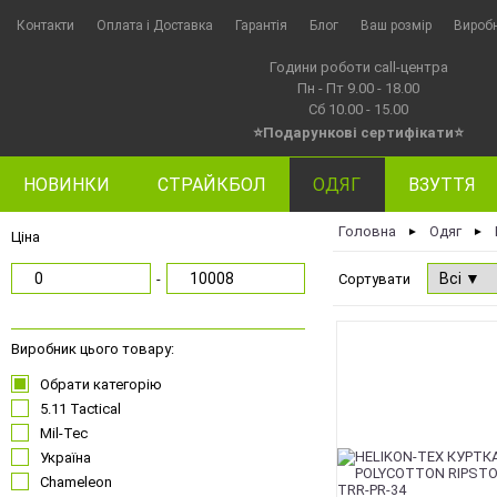
Контакти
Оплата i Доставка
Гарантія
Блог
Ваш розмір
Вироб
Години роботи call-центра
Пн - Пт 9.00 - 18.00
Сб 10.00 - 15.00
⭐Подарункові сертифікати⭐
НОВИНКИ
СТРАЙКБОЛ
ОДЯГ
ВЗУТТЯ
Головна
Одяг
►
►
Ціна
-
Сортувати
Виробник цього товару:
Обрати категорію
5.11 Tactical
Mil-Tec
Україна
Chameleon