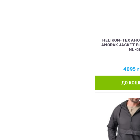
HELIKON-TEX АНО
ANORAK JACKET B
NL-0
4095
г
ДО КОШ