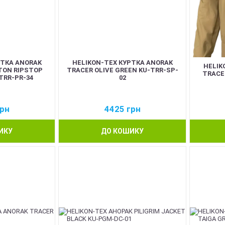
РТКА ANORAK
HELIKON-TEX КУРТКА ANORAK
HELIK
TON RIPSTOP
TRACER OLIVE GREEN KU-TRR-SP-
TRACE
TRR-PR-34
02
рн
4425
грн
ИКУ
ДО КОШИКУ