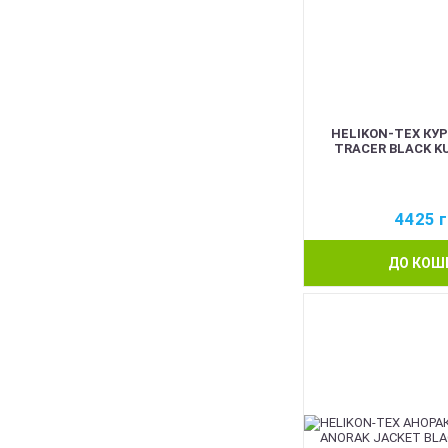
Інші кольори
HELIKON-TEX КУ
TRACER BLACK K
4425
г
ДО КОШ