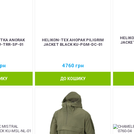
HELIKO
РТКА ANORAK
HELIKON-TEX АНОРАК PILIGRIM
JACKE
U-TRR-SP-01
JACKET BLACK KU-PGM-DC-01
рн
4760
грн
ИКУ
ДО КОШИКУ