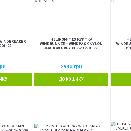
HELIKON-TEX КУРТКА
H
WINDBREAKER
WINDRUNNER - WINDPACK NYLON
WINDRU
001-03
SHADOW GREY KU-WDR-NL-35
CO
рн
2940
грн
ИКУ
ДО КОШИКУ