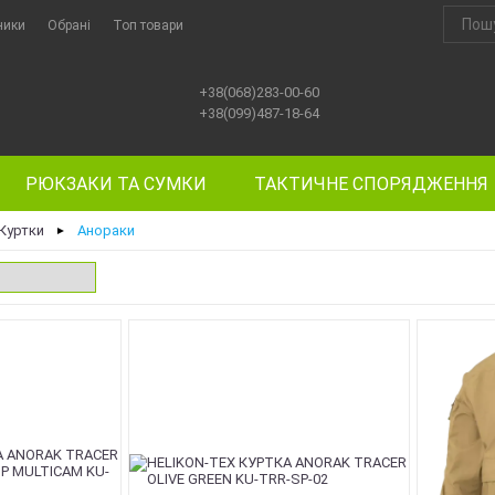
ники
Обрані
Топ товари
+38(068)283-00-60
+38(099)487-18-64
РЮКЗАКИ ТА СУМКИ
ТАКТИЧНЕ СПОРЯДЖЕННЯ
Куртки
Анораки
►