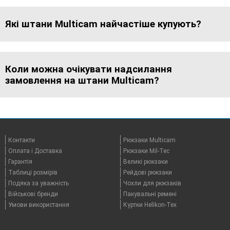
Які штани Multicam найчастіше купують?
Коли можна очікувати надсилання
замовлення на штани Multicam?
Контакти
Рюкзаки Multicam
Оплата i Доставка
Рюкзаки Mil-Tec
Гарантія
Великі рюкзаки
Таблицi розмірів
Рейдові рюкзаки
Подяка за уважність
Чохли для рюкзаків
Військові бренди
Пакувальні ремені
Умови використання
Куртки Helikon-Tex