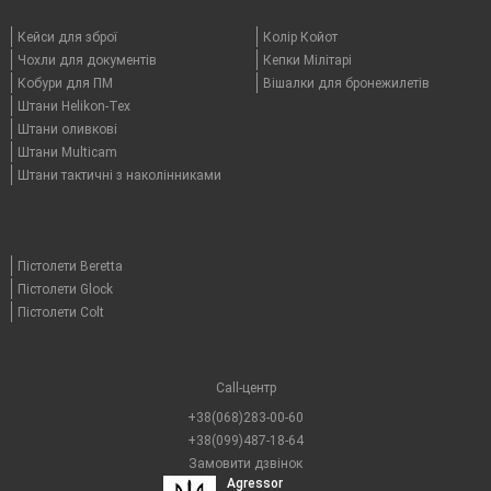
Кейси для зброї
Колір Койот
Чохли для документів
Кепки Мілітарі
Кобури для ПМ
Вішалки для бронежилетів
Штани Helikon-Tex
Штани оливкові
Штани Multicam
Штани тактичні з наколінниками
Пістолети Beretta
Пістолети Glock
Пістолети Colt
Call-центр
+38(068)283-00-60
+38(099)487-18-64
Замовити дзвінок