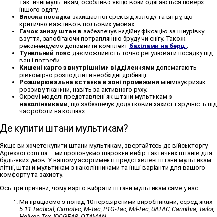
тактичні мультикам
, особливо якщо вони одягаються поверх
іншого одягу.
Висока посадка
захищає поперек від холоду та вітру, що
критично важливо в польових умовах.
Гачок знизу штанів
забезпечує надійну фіксацію за шнурівку
взуття, запобігаючи потраплянню бруду чи снігу. Також
рекомендуємо доповнити комплект
бахілами на берці
.
Тунельний пояс
дає можливість точно регулювати посадку під
ваші потреби.
Кишені карго з внутрішніми відділеннями
допомагають
рівномірно розподілити необхідні дрібниці.
Розширювальна вставка в зоні промежини
мінімізує ризик
розриву тканини, навіть за активного руху.
Окремі моделі представлені як
штани мультикам
з
наколінниками
, що забезпечує додатковий захист і зручність під
час роботи на колінах.
Де купити штани мультикам?
Якщо ви хочете
купити штани мультикам
, звертайтесь до військторгу
Agressor.com.ua – ми пропонуємо широкий вибір тактичних штанів для
будь-яких умов. У нашому асортименті представлені
штани мультикам
літні
,
штани мультикам з наколінниками
та інші варіанти для вашого
комфорту та захисту.
Ось три причини, чому варто вибрати
штани мультикам
саме у нас:
Ми працюємо з понад 10 перевіреними виробниками, серед яких
5.11 Tactical, Camotec, M-Tac, P1G-Tac, Mil-Tec, UATAC, Carinthia, Tailor,
Helikon-Tex, IDOGEAR, OTAMAN
.