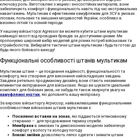
ключову роль. Виготовлені з міцних і зносостійких матеріалів, вони
забезпечують комфорт і функціональність навіть під час екстремальних
навантажень. Мультикам є ефективним камуфляжем для ЗСУ в умовах
лісових, польових та змішаних місцевостей України, особливо в
весняно-літній та осінній періоди.
У нашому військторзі Agressor ви можете
купити штани мультикам
найвищої якості від провідних брендів за доступними цінами. Ми
пропонуємо широкий вибір моделей для різних потреб військових та
страйкболістів. Вибирайте
тактичні штани мультикам
і будьте готові до
будь-якого бойового виходу!
Функціональні особливості штанів мультикам
Мультикам штани
– це поєднання надійності, функціональності та
комфорту, яке створене для виконання найскладніших завдань.
Завдяки ретельно продуманому дизайну, вони стають незамінним
елементом екіпірування для військових. Якщо ви шукаєте ідеальний
комплект для бойових умов, не забудьте також звернути увагу на
камуфляжні куртки
, які доповнять вашу екіпіровку.
За версією військторгу Агрессор, найважливішими функціональними
особливостями
військових штанів мультикам
є:
Посиленні вставки на зонах
, які піддаються інтенсивному
стиранню – для продовження терміну служби.
Мембрана
в зимових та демісезонних моделях забезпечує
комфорт у вологу та холодну погоду.
Бокові змійки
дозволяють легко одягати і знімати
штани