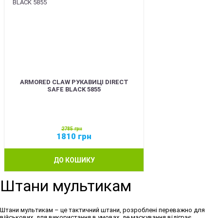
ARMORED CLAW РУКАВИЦІ DIRECT
SAFE BLACK 5855
2785
грн
1810
грн
ДО КОШИКУ
Штани мультикам
Штани мультикам
– це тактичний штани, розроблені переважно для
військових, для використання в умовах, де маскування відіграє