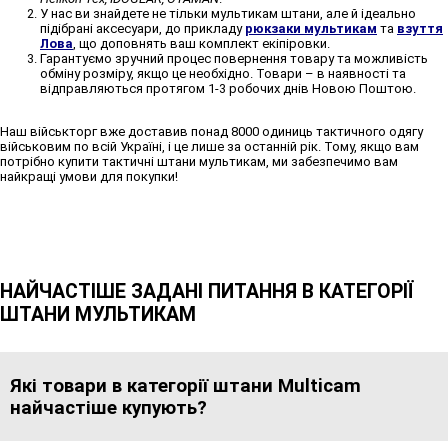
У нас ви знайдете не тільки
мультикам штани
, але й ідеально
підібрані аксесуари, до прикладу
рюкзаки мультикам
та
взуття
Лова
, що доповнять ваш комплект екіпіровки.
Гарантуємо зручний процес повернення товару та можливість
обміну розміру, якщо це необхідно. Товари – в наявності та
відправляються протягом 1-3 робочих днів Новою Поштою.
Наш військторг вже доставив понад 8000 одиниць тактичного одягу
військовим по всій Україні, і це лише за останній рік. Тому, якщо вам
потрібно
купити тактичні штани мультикам
, ми забезпечимо вам
найкращі умови для покупки!
НАЙЧАСТІШЕ ЗАДАНІ ПИТАННЯ В КАТЕГОРІЇ
ШТАНИ МУЛЬТИКАМ
Які товари в категорії штани Multicam
найчастіше купують?