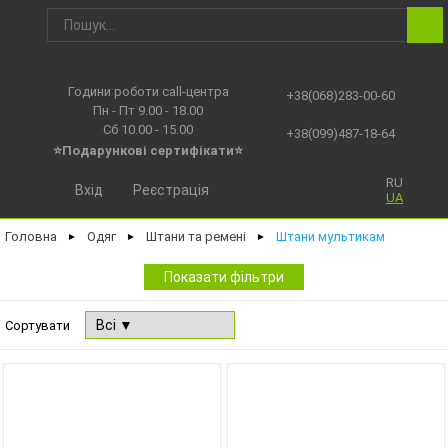
Години роботи call-центра
+38(068)283-00-60
Пн - Пт 9.00 - 18.00
Сб 10.00 - 15.00
+38(099)487-18-64
⭐Подарункові сертифікати⭐
RU
Вхід
Реєстрація
UA
Головна
Одяг
Штани та ремені
Штани мультикам
►
►
►
Показати фільтри
Сортувати