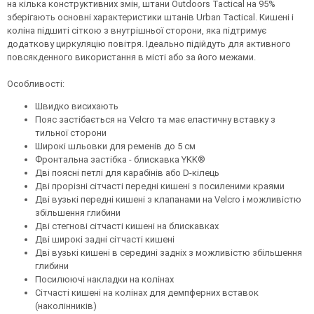
на кілька конструктивних змін, штани Outdoors Tactical на 95%
зберігають основні характеристики штанів Urban Tactical. Кишені і
коліна підшиті сіткою з внутрішньої сторони, яка підтримує
додаткову циркуляцію повітря. Ідеально підійдуть для активного
повсякденного використання в місті або за його межами.
Особливості:
Швидко висихають
Пояс застібається на Velcro та має еластичну вставку з
тильної сторони
Широкі шльовки для ременів до 5 см
Фронтальна застібка - блискавка YKK®
Дві поясні петлі для карабінів або D-кілець
Дві прорізні сітчасті передні кишені з посиленими краями
Дві вузькі передні кишені з клапанами на Velcro і можливістю
збільшення глибини
Дві стегнові сітчасті кишені на блискавках
Дві широкі задні сітчасті кишені
Дві вузькі кишені в середині задніх з можливістю збільшення
глибини
Посилюючі накладки на колінах
Сітчасті кишені на колінах для демпферних вставок
(наколінників)