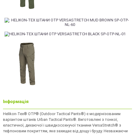
Інформація
Helikon-Tex® OTP® (Outdoor Tactical Pants®) є модернізованим
варіантом штанів Urban Tactical Pants®. Виготовлені з тонкої,
еластичної, дихаючої і швидкосохнучої тканини VersaStretch® з
тефлоновим покриттям, яке захищає від дощу і бруду. Незважаючи