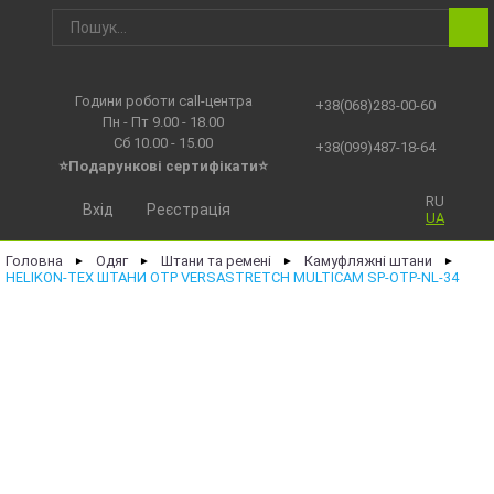
Години роботи call-центра
+38(068)283-00-60
Пн - Пт 9.00 - 18.00
Сб 10.00 - 15.00
+38(099)487-18-64
⭐Подарункові сертифікати⭐
RU
Вхід
Реєстрація
UA
Головна
Одяг
Штани та ремені
Камуфляжні штани
►
►
►
►
HELIKON-TEX ШТАНИ OTP VERSASTRETCH MULTICAM SP-OTP-NL-34