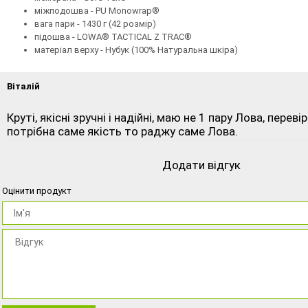
міжподошва - PU Monowrap®
вага пари - 1430 г (42 розмір)
підошва - LOWA® TACTICAL Z TRAC®
матеріал верху - Нубук (100% Натуральна шкіра)
Віталій
Круті, якісні зручні і надійні, маю не 1 пару Лова, перев
потрібна саме якість то раджу саме Лова.
Додати відгук
Оцінити продукт