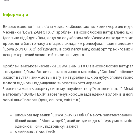
Інформація
Високотехнологічна, якісна модель військових польових черевик від к
Черевики "Lowa Z-8N GTX C" зроблені з високоякісної натуральної шкі
ідеально підійдуть Вам, якщо за службовим обов'язком ви ходите з 
проводите багато часу в місцях з складним рельєфом. Іншими словами
"Lowa Z-8N GTX C" об'єднують в собі легку вагу, комфорт трекінгових ч
неперевершений захист військового взуття.
Зроблені військові черевики LOWA Z-8N GTX C з високоякісної натурал
товщиною 2,0 мм. Вставки з синтетичного матеріалу "Cordura" забез
захист взуття і знижують її вагу, а натуральна шкіра нубук сприяє гар
вологи від ноги і підвищенню зносостійкості черевик.
Черевики мають закриту систему шнурівки типу "металеві петлі". Мем
матеріалу "GORE-TEX®" забезпечує хороше відведення вологи від ноги 
зовнішньої вологи (дощ, сльота, сніг і т.п.).
Військові черевики "LOWA Z-8N GTX® C" мають запатентований
бічний захист "Monowrap®", який зводить до мінімуму можливіст
здійснює її бічну підтримку і захист.
мембрана - Gore-Tex®