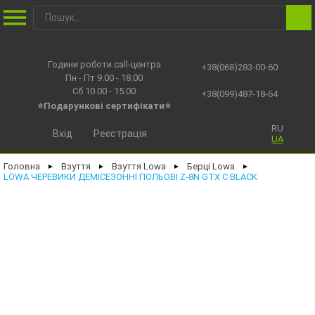
Години роботи call-центра
+38(068)283-00-60
Пн - Пт 9.00 - 18.00
Сб 10.00 - 15.00
+38(099)487-18-64
⭐Подарункові сертифікати⭐
RU
Вхід
Реєстрація
UA
Головна
Взуття
Взуття Lowa
Берці Lowa
►
►
►
►
LOWA ЧЕРЕВИКИ ДЕМІСЕЗОННІ ПОЛЬОВІ Z-8N GTX C BLACK