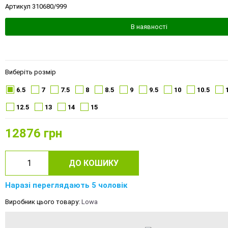
Артикул 310680/999
В наявності
Виберіть розмір
6.5
7
7.5
8
8.5
9
9.5
10
10.5
12.5
13
14
15
12876
грн
ДО КОШИКУ
Наразі переглядають 5 чоловік
Виробник цього товару:
Lowa