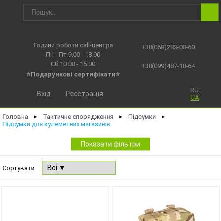
Години роботи call-центра
+38(068)283-00-60
Пн - Пт 9.00 - 18.00
Сб 10.00 - 15.00
+38(099)487-18-64
⭐Подарункові сертифікати⭐
RU
Вхід
Реєстрація
UA
Головна
Тактичне спорядження
Підсумки
►
►
►
Підсумки для кулеметних магазинів
Показати фільтри
Сортувати