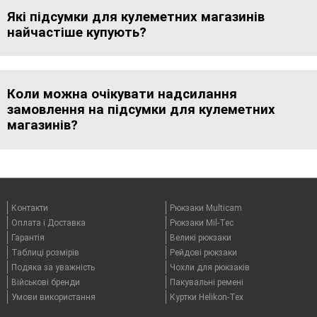
Які підсумки для кулеметних магазинів
найчастіше купують?
Коли можна очікувати надсилання
замовлення на підсумки для кулеметних
магазинів?
Контакти
Рюкзаки Multicam
Оплата i Доставка
Рюкзаки Mil-Tec
Гарантія
Великі рюкзаки
Таблицi розмірів
Рейдові рюкзаки
Подяка за уважність
Чохли для рюкзаків
Військові бренди
Пакувальні ремені
Умови використання
Куртки Helikon-Tex