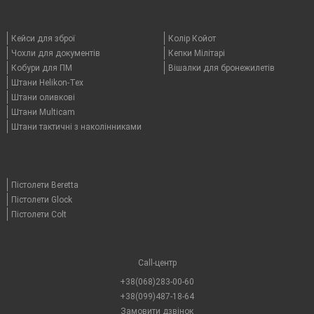
Кейси для зброї
Колір Койот
Чохли для документів
Кепки Мілітарі
Кобури для ПМ
Вішалки для бронежилетів
Штани Helikon-Tex
Штани оливкові
Штани Multicam
Штани тактичні з наколінниками
Пістолети Beretta
Пістолети Glock
Пістолети Colt
Call-центр
+38(068)283-00-60
+38(099)487-18-64
Замовити дзвінок