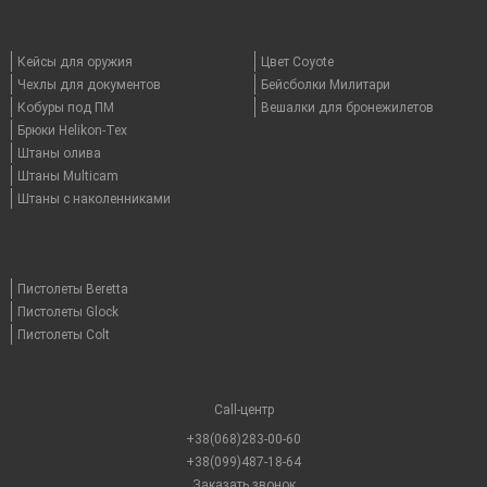
Кейсы для оружия
Цвет Coyote
Чехлы для документов
Бейсболки Милитари
Кобуры под ПМ
Вешалки для бронежилетов
Брюки Helikon-Tex
Штаны олива
Штаны Multicam
Штаны с наколенниками
Пистолеты Beretta
Пистолеты Glock
Пистолеты Colt
Call-центр
+38(068)283-00-60
+38(099)487-18-64
Заказать звонок