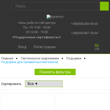
Часы работы call-центра
+38(068)283-00-60
Пн - Пт 9.00 - 18.00
Сб 10.00 - 15.00
+38(099)487-18-64
⭐Подарочные сертификаты
⭐
RU
Вход
Регистрация
UA
Главная
Тактическое снаряжение
Подсумки
►
►
►
Подсумки для пулеметных магазинов
Показать фильтры
Сортировать