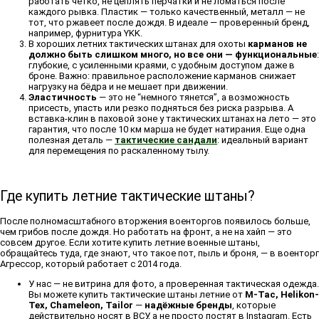
работать четко, не цеплять перчатки и не ломаться после
каждого рывка. Пластик — только качественный, металл — не
тот, что ржавеет после дождя. В идеале — проверенный бренд,
например, фурнитура YKK.
В хороших летних тактических штанах для охоты
карманов не
должно быть слишком много, но все они — функциональные
:
глубокие, с усиленными краями, с удобным доступом даже в
броне. Важно: правильное расположение карманов снижает
нагрузку на бёдра и не мешает при движении.
Эластичность
— это не “немного тянется”, а возможность
присесть, упасть или резко подняться без риска разрыва. А
вставка-клин в паховой зоне у тактических штанах на лето — это
гарантия, что после 10 км марша не будет натирания. Еще одна
полезная деталь —
тактические сандали
: идеальный вариант
для перемещения по раскаленному тылу.
Где купить летние тактические штаны?
После полномасштабного вторжения военторгов появилось больше,
чем грибов после дождя. Но работать на фронт, а не на хайп — это
совсем другое. Если хотите купить летние военные штаны,
обращайтесь туда, где знают, что такое пот, пыль и броня, — в военторг
Агрессор, который работает с 2014 года.
У нас — не витрина для фото, а проверенная тактическая одежда.
Вы можете купить тактические штаны летние от
M-Tac, Helikon-
Tex, Chameleon, Tailor
—
надёжные бренды
, которые
действительно носят в ВСУ, а не просто постят в Instagram. Есть