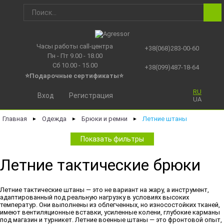
Часы работы call-центра
+38(068)283-00-60
Пн - Пт 9.00 - 18.00
Сб 10.00 - 15.00
+38(099)487-18-64
⭐Подарочные сертификаты
⭐
RU
Вход
Регистрация
UA
Главная
Одежда
Брюки и ремни
Летние штаны
►
►
►
Показать фильтры
Летние тактические брюки
Летние тактические штаны — это не вариант на жару, а инструмент,
адаптированный под реальную нагрузку в условиях высоких
температур. Они выполнены из облегченных, но износостойких тканей,
имеют вентиляционные вставки, усиленные колени, глубокие карманы
под магазин и турникет. Летние военные штаны — это фронтовой опыт,