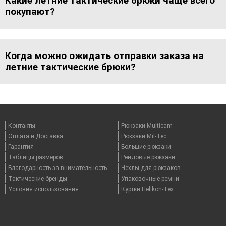
Какие летние тактические брюки чаще всего
покупают?
Когда можно ожидать отправки заказа на
летние тактические брюки?
Контакты
Рюкзаки Multicam
Оплата и Доставка
Рюкзаки Mil-Tec
Гарантия
Большие рюкзаки
Таблицы размеров
Рейдовые рюкзаки
Благодарность за внимательность
Чехлы для рюкзаков
Тактические бренды
Упаковочные ремни
Условия использования
Куртки Helikon-Tex