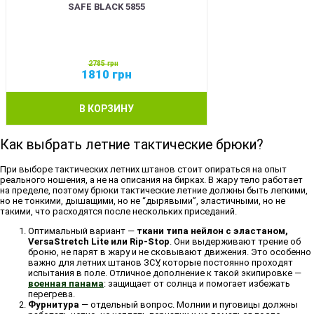
SAFE BLACK 5855
2785
грн
1810
грн
В КОРЗИНУ
Как выбрать летние тактические брюки?
При выборе тактических летних штанов стоит опираться на опыт
реального ношения, а не на описания на бирках. В жару тело работает
на пределе, поэтому брюки тактические летние должны быть легкими,
но не тонкими, дышащими, но не “дырявыми”, эластичными, но не
такими, что расходятся после нескольких приседаний.
Оптимальный вариант —
ткани типа нейлон с эластаном,
VersaStretch Lite или Rip-Stop
. Они выдерживают трение об
броню, не парят в жару и не сковывают движения. Это особенно
важно для летних штанов ЗСУ, которые постоянно проходят
испытания в поле. Отличное дополнение к такой экипировке —
военная панама
: защищает от солнца и помогает избежать
перегрева.
Фурнитура
— отдельный вопрос. Молнии и пуговицы должны