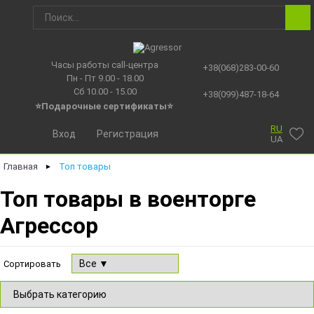
Часы работы call-центра
+38(068)283-00-60
Пн - Пт 9.00 - 18.00
Сб 10.00 - 15.00
+38(099)487-18-64
⭐Подарочные сертификаты
⭐
RU
Вход
Регистрация
UA
Главная
Топ товары
►
Топ товары в военторге
Агрессор
Сортировать