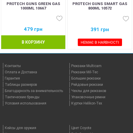
PROTECH GUNS GREEN GAS
PROTECH GUNS SMART GAS
1000ML 10667
800ML 10572
479
грн
391
грн
В КОРЗИНУ
НЕМАЄ В НАЯВНОСТІ
Контакты
Рюкзаки Multicam
Оплата и Доставка
Рюкзаки Mil-Tec
Гарантия
Большие рюкзаки
Таблицы размеров
Рейдовые рюкзаки
Благодарность за внимательность
Чехлы для рюкзаков
Тактические бренды
Упаковочные ремни
Условия использования
Куртки Helikon-Tex
Кейсы для оружия
Цвет Coyote