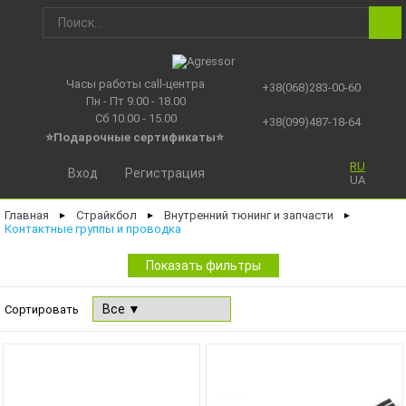
Часы работы call-центра
+38(068)283-00-60
Пн - Пт 9.00 - 18.00
Сб 10.00 - 15.00
+38(099)487-18-64
⭐Подарочные сертификаты
⭐
RU
Вход
Регистрация
UA
Главная
Страйкбол
Внутренний тюнинг и запчасти
►
►
►
Контактные группы и проводка
Показать фильтры
Сортировать