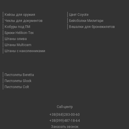
Кейсы для оружия
Цвет Coyote
Чехлы для документов
Бейсболки Милитари
Кобуры под ПМ
Вешалки для бронежилетов
Брюки Helikon-Tex
Штаны олива
Штаны Multicam
Штаны с наколенниками
Пистолеты Beretta
Пистолеты Glock
Пистолеты Colt
Call-центр
+38(068)283-00-60
+38(099)487-18-64
Заказать звонок