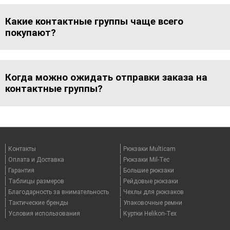
Какие контактные группы чаще всего
покупают?
Когда можно ожидать отправки заказа на
контактные группы?
Контакты
Рюкзаки Multicam
Оплата и Доставка
Рюкзаки Mil-Tec
Гарантия
Большие рюкзаки
Таблицы размеров
Рейдовые рюкзаки
Благодарность за внимательность
Чехлы для рюкзаков
Тактические бренды
Упаковочные ремни
Условия использования
Куртки Helikon-Tex