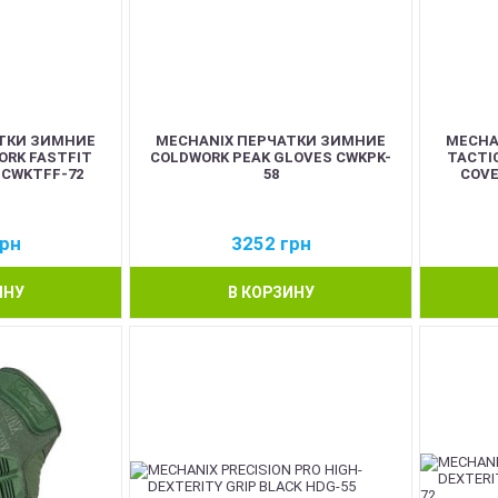
ТКИ ЗИМНИЕ
MECHANIX ПЕРЧАТКИ ЗИМНИЕ
MECHA
ORK FASTFIT
COLDWORK PEAK GLOVES CWKPK-
TACTI
 CWKTFF-72
58
COVE
рн
3252
грн
ИНУ
В КОРЗИНУ