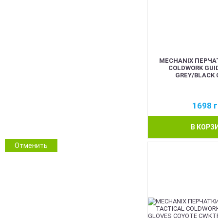
Койот
Олива
Сірий
Синій
Червоний
MECHANIX ПЕРЧА
Pink
COLDWORK GUI
Білий
GREY/BLACK 
Помаранчевий
Прозорий
1698
г
ММ14 Український піксель
Multicam/MTP
В КОРЗ
NGU Camo Хижак
Зимовий камуфляж
Отменить
Камуфляж
Інші кольори