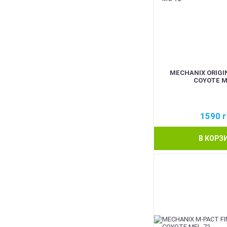
MECHANIX ORIGI
COYOTE M
1590
г
В КОРЗ