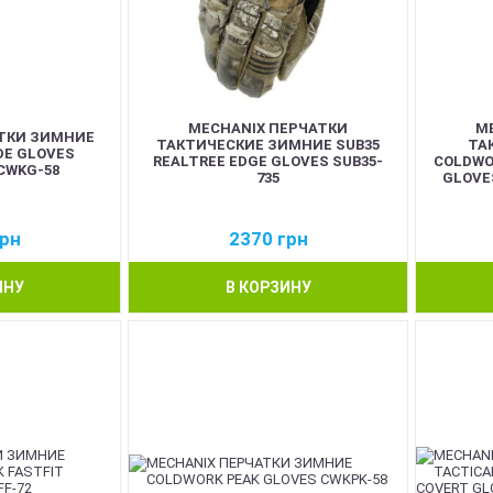
MECHANIX ПЕРЧАТКИ
M
ТКИ ЗИМНИЕ
ТАКТИЧЕСКИЕ ЗИМНИЕ SUB35
ТА
DE GLOVES
REALTREE EDGE GLOVES SUB35-
COLDWOR
CWKG-58
735
GLOVE
рн
2370
грн
ИНУ
В КОРЗИНУ