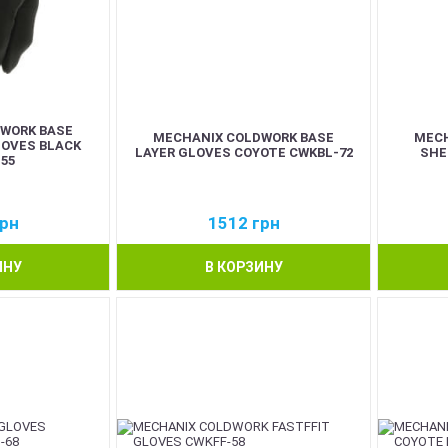
WORK BASE
MECHANIX COLDWORK BASE
MECH
LOVES BLACK
LAYER GLOVES COYOTE CWKBL-72
SHE
55
рн
1512
грн
ИНУ
В КОРЗИНУ