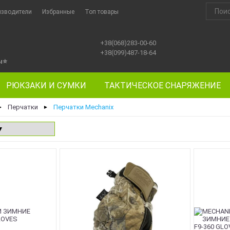
изводители
Избранные
Топ товары
+38(068)283-00-60
+38(099)487-18-64
ы
⭐
РЮКЗАКИ И СУМКИ
ТАКТИЧЕСКОЕ СНАРЯЖЕНИЕ
Перчатки
Перчатки Mechanix
►
►