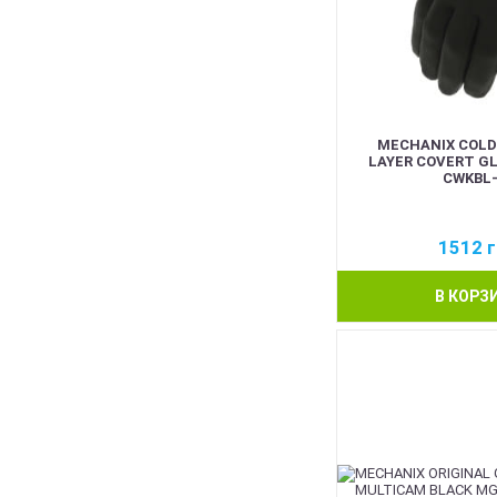
MECHANIX COLD
LAYER COVERT G
CWKBL-
1512
г
В КОРЗ