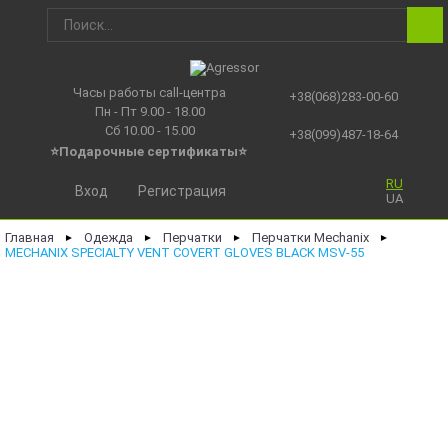
Часы работы call-центра
+38(068)283-00-60
Пн - Пт 9.00 - 18.00
Сб 10.00 - 15.00
+38(099)487-18-64
⭐Подарочные сертификаты
⭐
RU
Вход
Регистрация
UA
Главная
Одежда
Перчатки
Перчатки Mechanix
►
►
►
►
MECHANIX SPECIALTY VENT COVERT GLOVES BLACK MSV-55