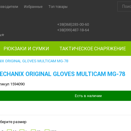
изводители
Избранные
Топ товары
+38(068)283-00-60
+38(099)487-18-64
ы
⭐
РЮКЗАКИ И СУМКИ
ТАКТИЧЕСКОЕ СНАРЯЖЕНИЕ
IX ORIGINAL GLOVES MULTICAM MG-78
ECHANIX ORIGINAL GLOVES MULTICAM MG-78
тикул 1594090
Есть в наличии
берите размер