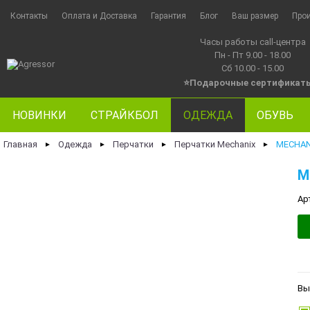
Контакты
Оплата и Доставка
Гарантия
Блог
Ваш размер
Про
Часы работы call-центра
Пн - Пт 9.00 - 18.00
Сб 10.00 - 15.00
⭐Подарочные сертификат
НОВИНКИ
СТРАЙКБОЛ
ОДЕЖДА
ОБУВЬ
Главная
Одежда
Перчатки
Перчатки Mechanix
MECHAN
►
►
►
►
M
Ар
Вы