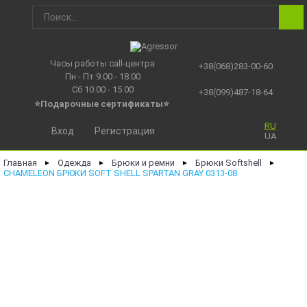
Часы работы call-центра
+38(068)283-00-60
Пн - Пт 9.00 - 18.00
Сб 10.00 - 15.00
+38(099)487-18-64
⭐Подарочные сертификаты
⭐
RU
Вход
Регистрация
UA
Главная
Одежда
Брюки и ремни
Брюки Softshell
►
►
►
►
CHAMELEON БРЮКИ SOFT SHELL SPARTAN GRAY 0313-08