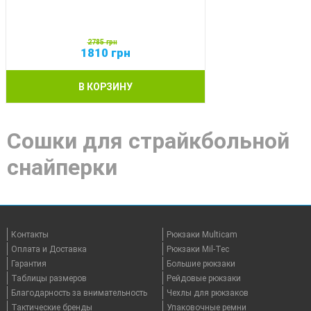
2785
грн
1810
грн
В КОРЗИНУ
Сошки для страйкбольной
снайперки
Контакты
Рюкзаки Multicam
Оплата и Доставка
Рюкзаки Mil-Tec
Гарантия
Большие рюкзаки
Таблицы размеров
Рейдовые рюкзаки
Благодарность за внимательность
Чехлы для рюкзаков
Тактические бренды
Упаковочные ремни