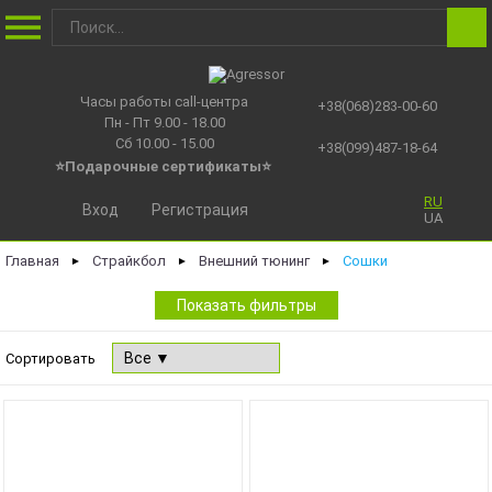
Часы работы call-центра
+38(068)283-00-60
Пн - Пт 9.00 - 18.00
Сб 10.00 - 15.00
+38(099)487-18-64
⭐Подарочные сертификаты
⭐
RU
Вход
Регистрация
UA
Главная
Страйкбол
Внешний тюнинг
Сошки
►
►
►
Показать фильтры
Сортировать