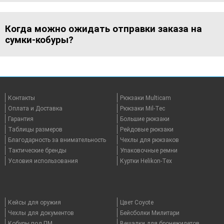
Когда можно ожидать отправки заказа на
сумки-кобуры?
Контакты
Рюкзаки Multicam
Оплата и Доставка
Рюкзаки Mil-Tec
Гарантия
Большие рюкзаки
Таблицы размеров
Рейдовые рюкзаки
Благодарность за внимательность
Чехлы для рюкзаков
Тактические бренды
Упаковочные ремни
Условия использования
Куртки Helikon-Tex
Кейсы для оружия
Цвет Coyote
Чехлы для документов
Бейсболки Милитари
Кобуры под ПМ
Вешалки для бронежилетов