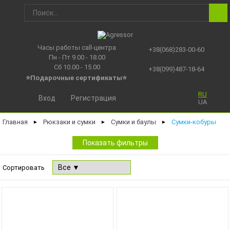
Часы работы call-центра
+38(068)283-00-60
Пн - Пт 9.00 - 18.00
Сб 10.00 - 15.00
+38(099)487-18-64
⭐Подарочные сертификаты
⭐
RU
Вход
Регистрация
UA
Главная
Рюкзаки и сумки
Сумки и баулы
Сумки-кобуры
►
►
►
Показать фильтры
Сортировать