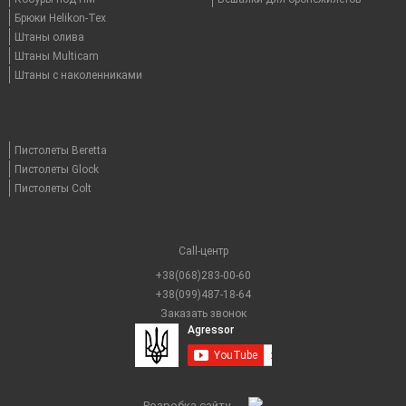
Брюки Helikon-Tex
Штаны олива
Штаны Multicam
Штаны с наколенниками
Пистолеты Beretta
Пистолеты Glock
Пистолеты Colt
Call-центр
+38(068)283-00-60
+38(099)487-18-64
Заказать звонок
Розробка сайту