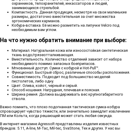
охранников, телохранителей, инкассаторов и людей,
занимающихся стрельбой.
Компактность. Данная продукция, несмотря на свои маленькие
размеры, достаточно вместительная за счет множества
эргономических карманов.
Кобура-вставка. Её можно разметить на липучке Velcro под
необходимым вам углом.
На что нужно обратить внимание при выборе:
Материал. Натуральная кожа или износостойкая синтетическая
ткань водо/грязеотталкивающая.
Вместительность. Количество отделений зависит от набора
необходимого помимо запасных боеприпасов.
Мгновенный доступ. Сумки с кобурой и Hot-Pull™.
Функционал. Быстрый сброс, различные способы расположения.
Совместимость. Подходит под большинство моделей
пистолетов, либо одну.
Цвет. Олива, койот, черный и серый.
Способ ношения. Нагрудная, плечевая и поясная.
Ширина ремня. Должна выдерживать вес крупногабаритного
ствола.
Важно помнить, что плохо подогнанная тактическая сумка-кобура
спровоцирует чувство тяжести, или значительно замедлит извлечение
ПМ или Кольта, когда решающей может стать любая секунда.
В интернет-магазине AgressoR представлены изделия известных
брендов: 5.11, A-line, M-Tac, Mil-tec, SvaStone, Tex и других. У нас вы