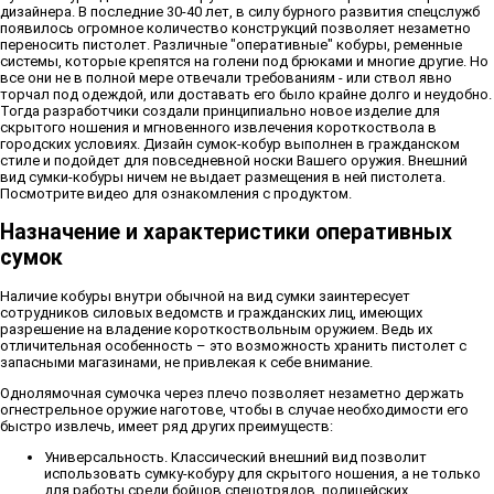
дизайнера. В последние 30-40 лет, в силу бурного развития спецслужб
появилось огромное количество конструкций позволяет незаметно
переносить пистолет. Различные "оперативные" кобуры, ременные
системы, которые крепятся на голени под брюками и многие другие. Но
все они не в полной мере отвечали требованиям - или ствол явно
торчал под одеждой, или доставать его было крайне долго и неудобно.
Тогда разработчики создали принципиально новое изделие для
скрытого ношения и мгновенного извлечения короткоствола в
городских условиях. Дизайн сумок-кобур выполнен в гражданском
стиле и подойдет для повседневной носки Вашего оружия. Внешний
вид сумки-кобуры ничем не выдает размещения в ней пистолета.
Посмотрите видео для ознакомления с продуктом.
Назначение и характеристики оперативных
сумок
Наличие кобуры внутри обычной на вид сумки заинтересует
сотрудников силовых ведомств и гражданских лиц, имеющих
разрешение на владение короткоствольным оружием. Ведь их
отличительная особенность – это возможность хранить пистолет с
запасными магазинами, не привлекая к себе внимание.
Однолямочная сумочка через плечо позволяет незаметно держать
огнестрельное оружие наготове, чтобы в случае необходимости его
быстро извлечь, имеет ряд других преимуществ:
Универсальность. Классический внешний вид позволит
использовать сумку-кобуру для скрытого ношения, а не только
для работы среди бойцов спецотрядов, полицейских,