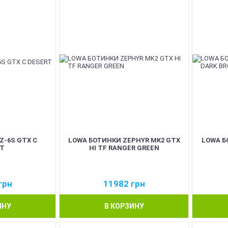
Z-6S GTX C
LOWA БОТИНКИ ZEPHYR MK2 GTX
LOWA Б
T
HI TF RANGER GREEN
грн
11982
грн
ИНУ
В КОРЗИНУ