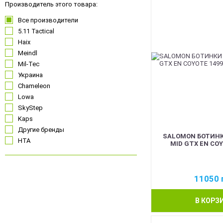
NEW
Производитель этого товара:
Все производители
5.11 Tactical
Haix
Meindl
Mil-Tec
Украина
Chameleon
Lowa
SkyStep
Kaps
Другие бренды
SALOMON БОТИНК
HTA
MID GTX EN COY
MFH
Texar
Tactical Extreme
11050
Чорний
Pentagon
Койот
Camotec
В КОРЗ
Олива
Vik-Tailor
Сірий
Oakley