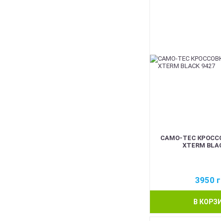
CAMO-TEC КРОСС
XTERM BLAC
3950
г
В КОРЗ