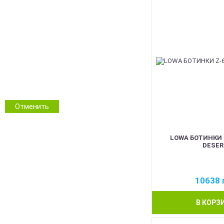
Синій
Fox Outdoor
Червоний
Tracker
Pink
Wisport
Білий
Salomon
Помаранчевий
Magnum
Прозорий
Saxum
ММ14 Український піксель
Multicam/MTP
NGU Camo Хижак
Зимовий камуфляж
Отменить
Камуфляж
Інші кольори
LOWA БОТИНКИ 
DESER
10638
В КОРЗ