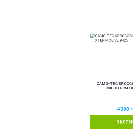
CAMO-TEC КРОСС
MID XTERM OL
4390
г
В КОРЗ