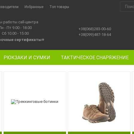
изводители
Избранные
Топ товары
ы работы call-центра
Пн - Пт 9.00 - 18.00
+38(068)283-00-60
Сб 10.00 - 15.00
+38(099)487-18-64
рочные сертификаты
⭐
РЮКЗАКИ И СУМКИ
ТАКТИЧЕСКОЕ СНАРЯЖЕНИЕ