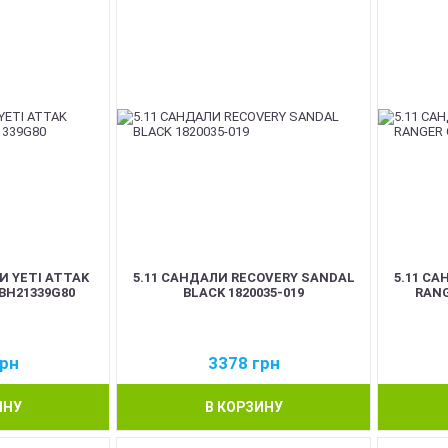
 YETI ATTAK
5.11 САНДАЛИ RECOVERY SANDAL
5.11 С
BH21339G80
BLACK 1820035-019
RANG
рн
3378
грн
ИНУ
В КОРЗИНУ