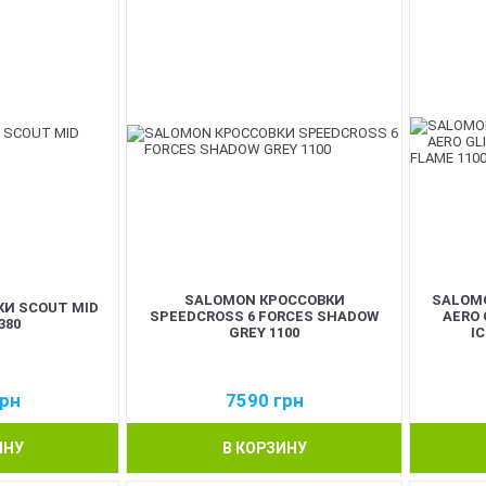
SALOMON КРОССОВКИ
SALOM
И SCOUT MID
SPEEDCROSS 6 FORCES SHADOW
AERO 
380
GREY 1100
I
рн
7590
грн
ИНУ
В КОРЗИНУ