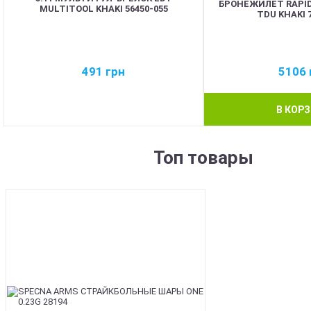
БРОНЕЖИЛЕТ RAPID
MULTITOOL KHAKI 56450-055
TDU KHAKI 7
491
грн
5106
В КОР
Топ товары
BEST