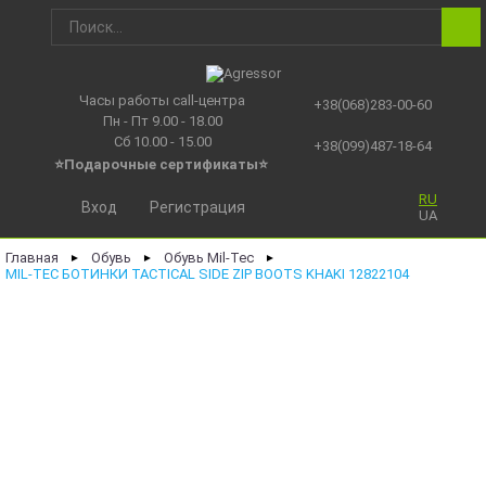
Часы работы call-центра
+38(068)283-00-60
Пн - Пт 9.00 - 18.00
Сб 10.00 - 15.00
+38(099)487-18-64
⭐Подарочные сертификаты
⭐
RU
Вход
Регистрация
UA
Главная
Обувь
Обувь Mil-Tec
►
►
►
MIL-TEC БОТИНКИ TACTICAL SIDE ZIP BOOTS KHAKI 12822104