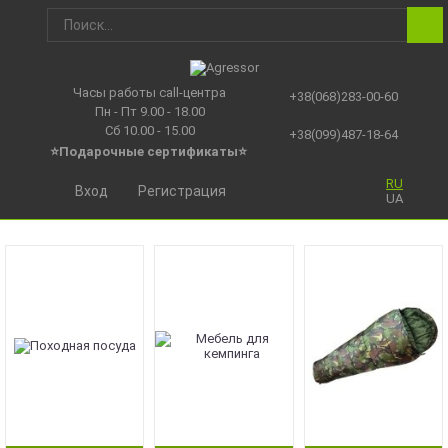
Часы работы call-центра
+38(068)283-00-60
Пн - Пт 9.00 - 18.00
Сб 10.00 - 15.00
+38(099)487-18-64
⭐Подарочные сертификаты
⭐
RU
Вход
Регистрация
UA