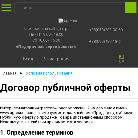
Часы работы call-центра
+38(068)283-00-60
Пн - Пт 9.00 - 18.00
Сб 10.00 - 15.00
+38(099)487-18-64
⭐Подарочные сертификаты
⭐
RU
Вход
Регистрация
UA
Главная
Условия использования
►
Договор публичной оферты
Интернет-магазин «Агрессор», расположенный на доменном имени
www.agressor.com.ua, именуемое в дальнейшем «Продавец», публикует
Публичную оферту о продаже Товара дистанционным способом.
Используя этот сайт вы принимаете эти условия.
1.
Определение терминов