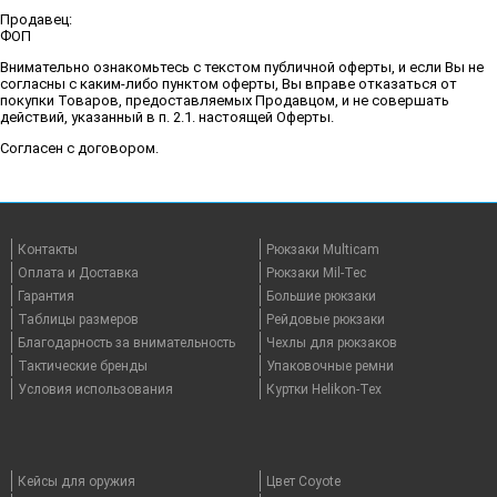
Продавец:
ФОП
Внимательно ознакомьтесь с текстом публичной оферты, и если Вы не
согласны с каким-либо пунктом оферты, Вы вправе отказаться от
покупки Товаров, предоставляемых Продавцом, и не совершать
действий, указанный в п. 2.1. настоящей Оферты.
Согласен с договором.
Контакты
Рюкзаки Multicam
Оплата и Доставка
Рюкзаки Mil-Tec
Гарантия
Большие рюкзаки
Таблицы размеров
Рейдовые рюкзаки
Благодарность за внимательность
Чехлы для рюкзаков
Тактические бренды
Упаковочные ремни
Условия использования
Куртки Helikon-Tex
Кейсы для оружия
Цвет Coyote