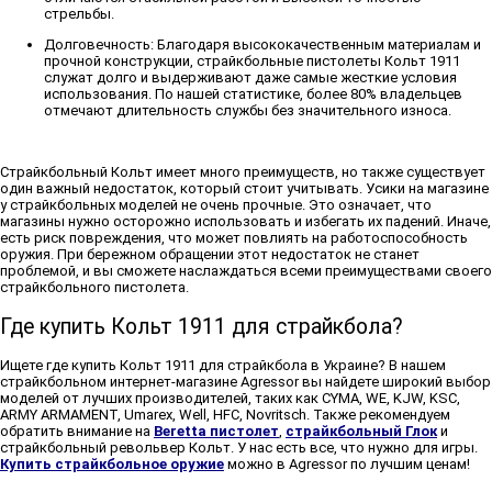
стрельбы.
Долговечность:
Благодаря высококачественным материалам и
прочной конструкции, страйкбольные пистолеты Кольт 1911
служат долго и выдерживают даже самые жесткие условия
использования. По нашей статистике, более 80% владельцев
отмечают длительность службы без значительного износа.
Страйкбольный Кольт имеет много преимуществ, но также существует
один важный недостаток, который стоит учитывать. Усики на магазине
у страйкбольных моделей не очень прочные. Это означает, что
магазины нужно осторожно использовать и избегать их падений. Иначе,
есть риск повреждения, что может повлиять на работоспособность
оружия. При бережном обращении этот недостаток не станет
проблемой, и вы сможете наслаждаться всеми преимуществами своего
страйкбольного пистолета.
Где купить Кольт 1911 для страйкбола?
Ищете где купить Кольт 1911 для страйкбола в Украине? В нашем
страйкбольном интернет-магазине Agressor вы найдете широкий выбор
моделей от лучших производителей, таких как CYMA, WE, KJW, KSC,
ARMY ARMAMENT, Umarex, Well, HFC, Novritsch. Также рекомендуем
обратить внимание на
Beretta пистолет
,
страйкбольный Глок
и
страйкбольный револьвер Кольт. У нас есть все, что нужно для игры.
Купить страйкбольное оружие
можно в Agressor по лучшим ценам!