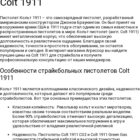
Colt 1911
Пистолет Кольт 1911 – это самозарядный пистолет, разработанный
американским конструктором Джоном Браунингом. Он был принят на
вооружение армии США в 1911 году и стал одним из самых известных и
распространенных пистолетов в мире. Кольт пистолет (англ. Colt 1911)
имеет металлический корпус, что обеспечивает высокую
долговечность и реалистичное ощущение. Благодаря своей
надежности, точности и простоте в обслуживании, он остается
популярным и сегодня. В интернет-магазине Агрессор вы найдете
лучшие цены на Colt 1911 для страйкбола и получите
профессиональную консультацию от наших менеджеров.
Особенности страйкбольных пистолетов Colt
1911
Кольт 1911 является воплощением классического дизайна, надежности
и долговечности, которые делают его популярным среди
страйкболистов. Вот три основных преимущества этих пистолетов:
Классная копийность:
Револьвер кольт и кольт миротворец
известны своим точным соответствием реальным моделям.
Более 90% страйкболистов отмечают высокую детализацию,
которая обеспечивает максимальное погружение в игру и
удовольствие от владения реалистичной репликой.
Надежность:
Пистолеты Colt 1911 CO2 и Colt 1911 Green Gas
отличаются стабильной работой и высокой точностью