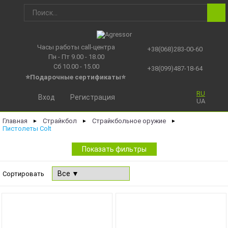
Часы работы call-центра
+38(068)283-00-60
Пн - Пт 9.00 - 18.00
Сб 10.00 - 15.00
+38(099)487-18-64
⭐Подарочные сертификаты
⭐
RU
Вход
Регистрация
UA
Главная
Страйкбол
Страйкбольное оружие
►
►
►
Пистолеты Colt
Показать фильтры
Сортировать