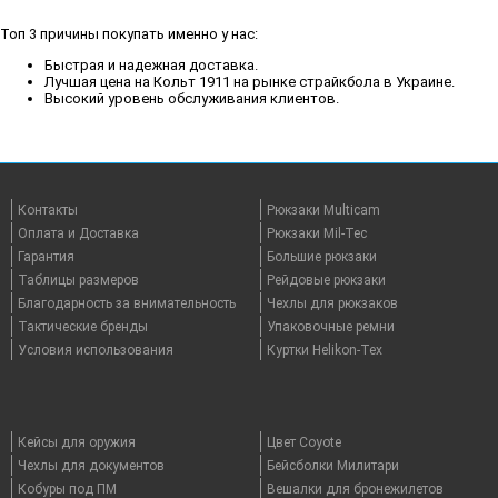
Топ 3 причины покупать именно у нас:
Быстрая и надежная доставка.
Лучшая цена на Кольт 1911 на рынке страйкбола в Украине.
Высокий уровень обслуживания клиентов.
Контакты
Рюкзаки Multicam
Оплата и Доставка
Рюкзаки Mil-Tec
Гарантия
Большие рюкзаки
Таблицы размеров
Рейдовые рюкзаки
Благодарность за внимательность
Чехлы для рюкзаков
Тактические бренды
Упаковочные ремни
Условия использования
Куртки Helikon-Tex
Кейсы для оружия
Цвет Coyote
Чехлы для документов
Бейсболки Милитари
Кобуры под ПМ
Вешалки для бронежилетов