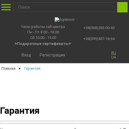
Часы работы call-центра
+38(068)283-00-60
Пн - Пт 9.00 - 18.00
Сб 10.00 - 15.00
+38(099)487-18-64
⭐Подарочные сертификаты
⭐
RU
Вход
Регистрация
UA
Главная
Гарантия
►
Гарантия