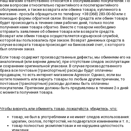
Наш магазин ответственно относится к обслуживанию покупателей. По
всем вопросам относительно гарантийного и послегарантийного
обслуживания, а также возврата или обмена товара, купленного в
магазине - просьба обращаться по телефону: +38 (068) 283-00-60 или с
помощью формы обратной связи. Возврат средств или обмен товара
будет происходить в течение семи рабочих дней, только после
получения нами товара обратно. Вместе с товаром необходимо
отправить заявление об обмене товара или возврате средств.
Возврат или обмен товара осуществляется курьерской службой,
которой вы пользовались при заказе. Возврат денежных средств в
случае возврата товара происходит на банковский счет, с которого
был оплачен заказ.
Если товар содержит производственные дефекты, мы обменяем его на
аналогичный (или вернем деньги), при отсутствии следов эксплуатации
и сохранении оригинальной упаковки. В случае производственного
брака все почтовые (транспортные) расходы будут оплачены
продавцом, то есть интернет-магазином Agressor. Однако, если вы
хотите поменять или вернуть товары по любым другим причинам, то
почтовые (транспортные) расходы должны быть оплачены
покупателем. Претензии должны быть предъявлены в течение 2-х дней
с момента получения товара.
Чтобы вернуть или обменять товар, пожалуйста, убедитесь, что:
товар, не был в употреблении и не имеет следов использования:
царапин, сколов, потёртостей, не подвергался изменениям и т. п.;
товар полностью укомплектован и не нарушена целостность
упаковки;