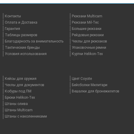
Контакты
Рюкзаки Multicam
Оплата и Доставка
Рюкзаки Mil-Tec
Гарантия
Большие рюкзаки
Таблицы размеров
Рейдовые рюкзаки
Благодарность за внимательность
Чехлы для рюкзаков
Тактические бренды
Упаковочные ремни
Условия использования
Куртки Helikon-Tex
Кейсы для оружия
Цвет Coyote
Чехлы для документов
Бейсболки Милитари
Кобуры под ПМ
Вешалки для бронежилетов
Брюки Helikon-Tex
Штаны олива
Штаны Multicam
Штаны с наколенниками