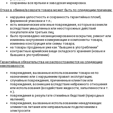
сохранены все ярлыки и заводская маркировка.
Отказ в обмене/возврате товара может быть по следующим причинам:
нарушена целостность и сохранность гарантийных пломб,
фирменной упаковки и т.п.;
есть механические или иные повреждения, которые возникли
вследствие умышленных или неосторожных действий
покупателя или третьих лиц;
было произведено несанкционированное вскрытие, ремонт или
изменены внутренние коммуникации и компоненты товара,
изменена конструкция или схемы товара;
на товары проданные уже как "бывшие в употреблении"
контрактные армейские вещи складского хранения (новые и
бывшие в употреблении)
Гарантийные обязательства не распространяются на следующие
неисправности:
повреждения, вызванные использованием товара не по
назначению или с нарушением правил эксплуатации;
случайные повреждения, причиненные клиентом или
повреждения, возникшие вследствие небрежного отношения
или использования (воздействие жидкости, запыленности и т.
п.);
повреждения в результате стихийных бедствий (природных
явлений);
повреждения, вызванные использованием ненадлежащих
элементов питания или неправильным подключением к
электросети