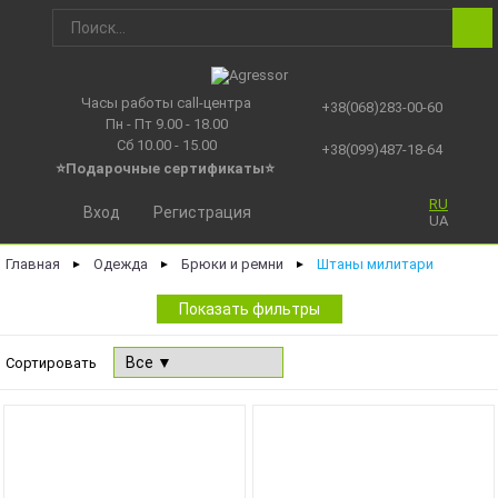
Часы работы call-центра
+38(068)283-00-60
Пн - Пт 9.00 - 18.00
Сб 10.00 - 15.00
+38(099)487-18-64
⭐Подарочные сертификаты
⭐
RU
Вход
Регистрация
UA
Главная
Одежда
Брюки и ремни
Штаны милитари
►
►
►
Показать фильтры
Сортировать