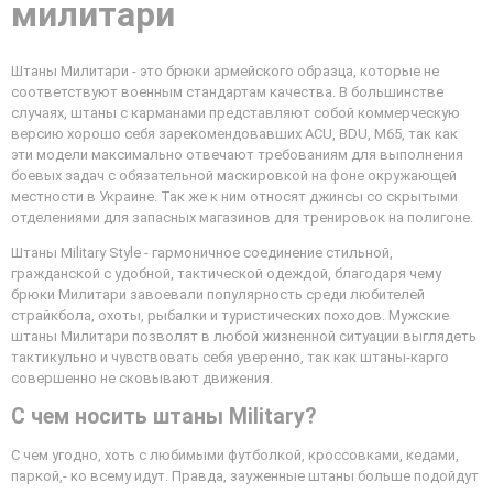
милитари
Штаны Милитари - это брюки армейского образца, которые не
соответствуют военным стандартам качества. В большинстве
случаях, штаны с карманами представляют собой коммерческую
версию хорошо себя зарекомендовавших ACU, BDU, M65, так как
эти модели максимально отвечают требованиям для выполнения
боевых задач с обязательной маскировкой на фоне окружающей
местности в Украине. Так же к ним относят джинсы со скрытыми
отделениями для запасных магазинов для тренировок на полигоне.
Штаны Military Style - гармоничное соединение стильной,
гражданской с удобной, тактической одеждой, благодаря чему
брюки Милитари завоевали популярность среди любителей
страйкбола, охоты, рыбалки и туристических походов. Мужские
штаны Милитари позволят в любой жизненной ситуации выглядеть
тактикульно и чувствовать себя уверенно, так как штаны-карго
совершенно не сковывают движения.
С чем носить штаны Military?
С чем угодно, хоть с любимыми футболкой, кроссовками, кедами,
паркой,- ко всему идут. Правда, зауженные штаны больше подойдут