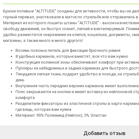
Брюки полевые "ALTITUDE" созданы для активности, чтобы вы не де
горный перевал, участвовали в матче по стрельбе или отправились в
Материал из которого пошиты штаны "ALTITUDE" - высококачественн
свободу движений, он быстро сохнет, легкий и вентилируемый. Помимо
удобно разместится снаряжение на клипсе, кошельки, документы, с
магазины, а также много и много другого!
Восемь поясных петель для фиксации брючного ремня
8 удобных карманов, которые вместят, все что вам нужно
Конструкция коленной зоны обеспечивает комфорт при активн
Пуллеры на набедренных и задних карманах для быстрого дос
Тянущаяся легкая ткань подарит удобство в походе, на стрель
день
Внутренняя часть передних верхних карманов имеет выполнена 
Пояс закрывается на кнопки и имеет вставку из нейлоновой с
комфорта
Разделители-фиксаторы из эластичной стропы в карго-карманах
где вещь, которая вам нужна
Материал: 95% Полиамид (Нейлон), 5% Эластан
Добавить отзыв