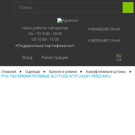
Часы работы call-центра
+38(068)283-00-60
Пн - Пт 9.00 - 18.00
Сб 10.00 - 15.00
+38(099)487-18-64
⭐Подарочные сертификаты
⭐
RU
Вход
Регистрация
UA
Главная
Одежда
Брюки и ремни
Камуфляжные штаны
►
►
►
►
P1G-TAC БРЮКИ ПОЛЕВЫЕ ALTITUDE MTP UA281-39922-MCU