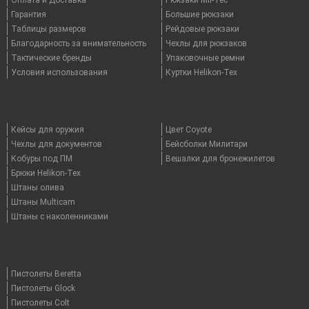
Гарантия
Большие рюкзаки
Таблицы размеров
Рейдовые рюкзаки
Благодарность за внимательность
Чехлы для рюкзаков
Тактические бренды
Упаковочные ремни
Условия использования
Куртки Helikon-Tex
Кейсы для оружия
Цвет Coyote
Чехлы для документов
Бейсболки Милитари
Кобуры под ПМ
Вешалки для бронежилетов
Брюки Helikon-Tex
Штаны олива
Штаны Multicam
Штаны с наколенниками
Пистолеты Beretta
Пистолеты Glock
Пистолеты Colt