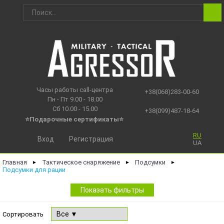
Часы работы call-центра
+38(068)283-00-60
Пн - Пт 9.00 - 18.00
Сб 10.00 - 15.00
+38(099)487-18-64
⭐Подарочные сертификаты
⭐
RU
Вход
Регистрация
UA
Главная
Тактическое снаряжение
Подсумки
►
►
►
Подсумки для рации
Показать фильтры
Сортировать