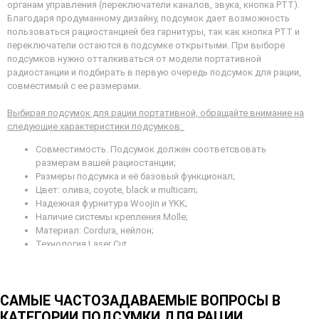
органам управления (переключатели каналов, звука, кнопка РТТ).
Благодаря продуманному дизайну, подсумок дает возможность
пользоваться рациостанцией без гарнитуры, так как кнопка РТТ и
переключатели остаются в подсумке открытыми. При выборе
подсумков нужно отталкиваться от модели портативной
радиостанции и подбирать в первую очередь подсумок для рации,
совместимый с ее размерами.
Выбирая подсумок для рации портативной, обращайте внимание на
следующие характеристики подсумков:
Совместимость. Подсумок должен соответсвовать
размерам вашей рациостанции;
Размеры подсумка и её базовый функционал;
Цвет: олива, coyote, black и multicam;
Надежная фурнитура Woojin и YKK;
Наличие системы крепления Molle;
Материал: Cordura, нейлон;
Технология Laser Cut.
Купить подсумки под рацию
В интернет-магазине Agressor Вы можете приобрести подсумок Molle
САМЫЕ ЧАСТОЗАДАВАЕМЫЕ ВОПРОСЫ В
для рациостанции от известных производителей A-line, M-Tac. Также
КАТЕГОРИИ ПОДСУМКИ ДЛЯ РАЦИИ