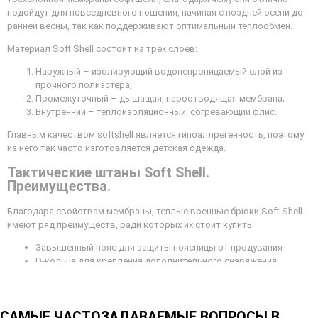
подойдут для повседневного ношения, начиная с поздней осени до
ранней весны, так как поддерживают оптимальный теплообмен.
Материал Soft Shell
состоит из трех слоев:
Наружный – изолирующий водонепроницаемый слой из
прочного полиэстера;
Промежуточный – дышащая, пароотводящая мембрана;
Внутренний – теплоизоляционный, согревающий флис.
Главным качеством softshell является гипоаллрегенность, поэтому
из него так часто изготовляется детская одежда.
Тактические штаны Soft Shell.
Преимущества.
Благодаря свойствам мембраны, теплые военные брюки Soft Shell
имеют ряд преимуществ, ради которых их стоит купить:
Завышенный пояс для защиты поясницы от продувания
D-кольца для крепления дополнительного снаряжения
Компактные размеры в сложенном виде
Усиленные места наибольшего износа
Низкий вес без потери функционала
САМЫЕ ЧАСТОЗАДАВАЕМЫЕ ВОПРОСЫ В
Регулировка объема низа штанины