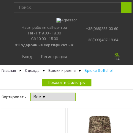
Часы работы call-центра
+38(068)283-00-60
Пн - Пт 9.00 - 18.00
Сб 10.00 - 15.00
+38(099)487-18-64
⭐Подарочные сертификаты
⭐
RU
Вход
Регистрация
UA
Главная
Одежда
Брюки и ремни
Брюки Softshell
►
►
►
Показать фильтры
Сортировать