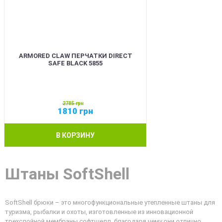
ARMORED CLAW ПЕРЧАТКИ DIRECT
SAFE BLACK 5855
2785
грн
1810
грн
В КОРЗИНУ
Штаны SoftShell
SoftShell брюки – это многофункциональные утепленные штаны для
туризма, рыбалки и охоты, изготовленные из инновационной
трехслойной мембраны софтшелл, благодаря чему они отлично