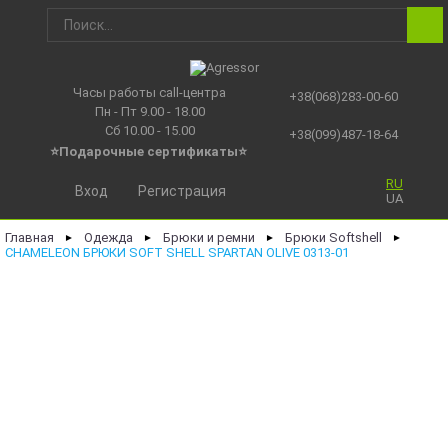
Часы работы call-центра
+38(068)283-00-60
Пн - Пт 9.00 - 18.00
Сб 10.00 - 15.00
+38(099)487-18-64
⭐Подарочные сертификаты
⭐
RU
Вход
Регистрация
UA
Главная
Одежда
Брюки и ремни
Брюки Softshell
►
►
►
►
CHAMELEON БРЮКИ SOFT SHELL SPARTAN OLIVE 0313-01