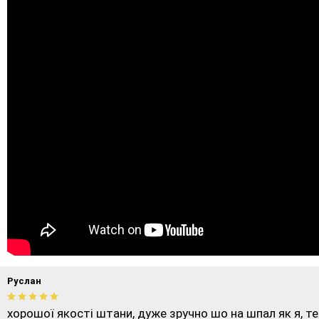
Руслан
хорошої якості штани, дуже зручно шо на шпал як я, те