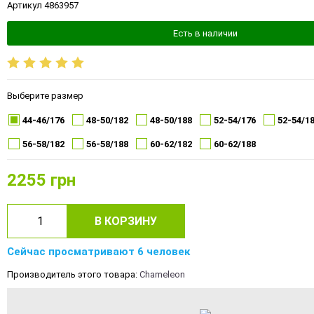
Артикул 4863957
Есть в наличии
Выберите размер
44-46/176
48-50/182
48-50/188
52-54/176
52-54/1
56-58/182
56-58/188
60-62/182
60-62/188
2255
грн
В КОРЗИНУ
Сейчас просматривают 6 человек
Производитель этого товара:
Chameleon