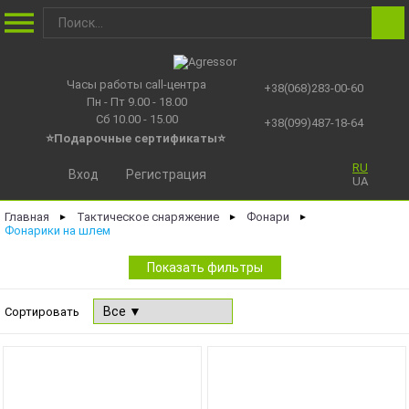
Часы работы call-центра
+38(068)283-00-60
Пн - Пт 9.00 - 18.00
Сб 10.00 - 15.00
+38(099)487-18-64
⭐Подарочные сертификаты
⭐
RU
Вход
Регистрация
UA
Главная
Тактическое снаряжение
Фонари
►
►
►
Фонарики на шлем
Показать фильтры
Сортировать