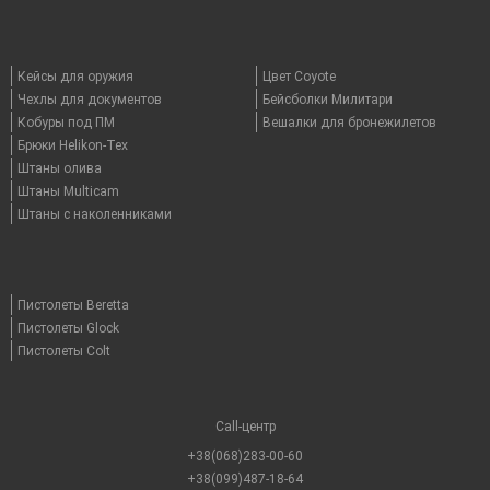
Кейсы для оружия
Цвет Coyote
Чехлы для документов
Бейсболки Милитари
Кобуры под ПМ
Вешалки для бронежилетов
Брюки Helikon-Tex
Штаны олива
Штаны Multicam
Штаны с наколенниками
Пистолеты Beretta
Пистолеты Glock
Пистолеты Colt
Call-центр
+38(068)283-00-60
+38(099)487-18-64