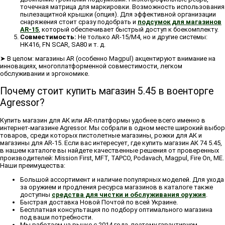
точечная матрица для маркировки. Возможность использования
пылезащитной крышки (опция). Для эффективной организации
снаряжения стоит сразу подобрать и
подсумок для магазинов
AR-15
, который обеспечивает быстрый доступ к боекомплекту.
Совместимость:
Не только AR-15/M4, но и другие системы:
HK416, FN SCAR, SA80 и т. д.
➤ В целом: магазины AR (особенно Magpul) акцентируют внимание на
инновациях, многоплатформенной совместимости, легком
обслуживании и эргономике.
Почему стоит купить магазин 5.45 в военторге
Agressor?
Купить магазин для АК или AR-платформы удобнее всего именно в
интернет-магазине Agressor. Мы собрали в одном месте широкий выбор
товаров, среди которых пистолетные магазины, рожки для АК и
магазины для AR-15. Если вас интересует, где купить магазин АК 74 5.45,
в нашем каталоге вы найдете качественные решения от проверенных
производителей: Mission First, MFT, TAPCO, Podavach, Magpul, Fire On, ME.
Наши преимущества:
Большой ассортимент и наличие популярных моделей. Для ухода
за оружием и продления ресурса магазинов в каталоге также
доступны
средства для чистки и обслуживания оружия
.
Быстрая доставка Новой Почтой по всей Украине.
Бесплатная консультация по подбору оптимального магазина
под ваши потребности.
Мы работаем на рынке с 2014 года, поэтому гарантируем