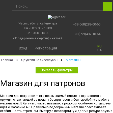
Часы работы call-центра
+38(068)283-00-60
Пн - Пт 9.00 - 18.00
Сб 10.00 - 15.00
+38(099)487-18-64
⭐Подарочные сертификаты
⭐
RU
Вход
Регистрация
UA
Главная
Оружейные аксессуары
Магазины
►
►
Показать фильтры
Магазин для патронов
Магазин для патронов – это незаменимый элемент стрелкового
оружия, отвечающий за подачу боеприпасов и бесперебойную работу
механизмов. В быту его часто называют рожком, особенно когда речь
идёт о магазине АК. Правильно подобранный магазин обеспечивает
стабильность стрельбы, быструю перезарядку и долгий ресурс оружия.