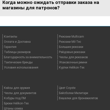
Когда можно ожидать отправки заказа на
магазины для патронов?
Контакты
Рюкзаки Multicam
Оплата и Доставка
Рюкзаки Mil-Tec
Гарантия
Большие рюкзаки
Таблицы размеров
Рейдовые рюкзаки
Благодарность за внимательность
Чехлы для рюкзаков
Тактические бренды
Упаковочные ремни
Условия использования
Куртки Helikon-Tex
Кейсы для оружия
Цвет Coyote
Чехлы для документов
Бейсболки Милитари
Кобуры под ПМ
Вешалки для бронежилетов
Брюки Helikon-Tex
Штаны олива