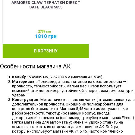
ARMORED CLAW ПЕРЧАТКИ DIRECT
SAFE BLACK 5855
2785
грн
1810
грн
В КОРЗИНУ
Особенности магазина АК
Калибр:
5.45×39 мм, 7.62×39 мм (магазин АК 5 45).
Материалы:
Полиамид с наполнителем из стекловолокна ➞
прочность, термостойкость, малый вес. Fireon использует
немецкий стеклополимер, устойчивый к перепадам температур и
ударам.
Конструкция:
Металлическая нижняя часть (штампованная) для
дополнительной прочности. Окошко из поликарбоната для
контроля боекомплекта. Магазин 5,45 часто имеет усиленные
рёбра жёсткости, текстурированный корпус, иногда
декоративные элементы (например, трезубец в магазинах Fireon).
Пятка магазина для автомата усилена ➞ удобно ставить на
землю, извлекать из подсумка для магазинов АК. Бойцы,
которые используют магазин АК 74 5.45, часто комплексно