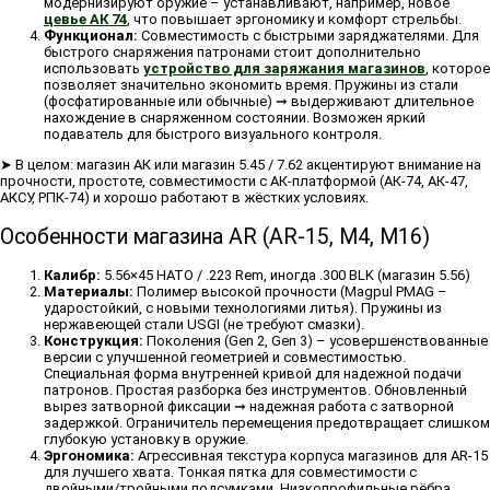
модернизируют оружие – устанавливают, например, новое
цевье АК 74
, что повышает эргономику и комфорт стрельбы.
Функционал:
Совместимость с быстрыми заряджателями. Для
быстрого снаряжения патронами стоит дополнительно
использовать
устройство для заряжания магазинов
, которое
позволяет значительно экономить время. Пружины из стали
(фосфатированные или обычные) ➞ выдерживают длительное
нахождение в снаряженном состоянии. Возможен яркий
подаватель для быстрого визуального контроля.
➤ В целом: магазин АК или магазин 5.45 / 7.62 акцентируют внимание на
прочности, простоте, совместимости с АК-платформой (АК-74, АК-47,
АКСУ, РПК-74) и хорошо работают в жёстких условиях.
Особенности магазина AR (AR-15, М4, М16)
Калибр:
5.56×45 НАТО / .223 Rem, иногда .300 BLK (магазин 5.56)
Материалы:
Полимер высокой прочности (Magpul PMAG –
ударостойкий, с новыми технологиями литья). Пружины из
нержавеющей стали USGI (не требуют смазки).
Конструкция:
Поколения (Gen 2, Gen 3) – усовершенствованные
версии с улучшенной геометрией и совместимостью.
Специальная форма внутренней кривой для надежной подачи
патронов. Простая разборка без инструментов. Обновленный
вырез затворной фиксации ➞ надежная работа с затворной
задержкой. Ограничитель перемещения предотвращает слишком
глубокую установку в оружие.
Эргономика:
Агрессивная текстура корпуса магазинов для AR-15
для лучшего хвата. Тонкая пятка для совместимости с
двойными/тройными подсумками. Низкопрофильные рёбра,