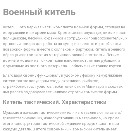
Военный китель
Китель – это верхняя часть комплекта военной формы, стоящая на
вооружении всех армии мира. Кроме военнослужащих, китель носят
полицейские, лесники, охранники и сотрудники правоохранительных
органов и повара для работы на кухне, в качестве верхней части
поварской формы вместе с колпаком и фартуком. Китель военного
образца изготовляют из материалов разной плотности. Легкие
военные модели из тонкой ткани напоминают летние рубашки, а
форменные из плотного материала – облегченные тонкие куртки.
Благодаря своему функционалу и удобному фасону, камуфляжные
кители так же популярны среди охотников, рыбаков,
страйкболистов, туристов, любителей стиля Милитари и всех тех,
чья работа подразумевает наличие строгой армейской формы.
Китель тактический. Характеристики
Мужские и женские тактические кителя изготавливают из влаго/
грязеотталкивающих, износоустойчивых материалов, но кроме
этого конструкторы тактической амуниции продумывают в нем
каждую деталь. В итоге современный армейский китель имеет