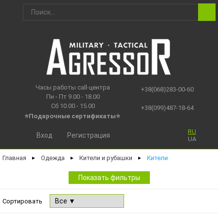
Часы работы call-центра
+38(068)283-00-60
Пн - Пт 9.00 - 18.00
Сб 10.00 - 15.00
+38(099)487-18-64
⭐Подарочные сертификаты
⭐
RU
Вход
Регистрация
UA
Главная
Одежда
Кители и рубашки
Кители
►
►
►
Показать фильтры
Сортировать