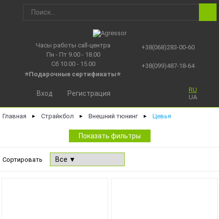
Часы работы call-центра
+38(068)283-00-60
Пн - Пт 9.00 - 18.00
Сб 10.00 - 15.00
+38(099)487-18-64
⭐Подарочные сертификаты
⭐
RU
Вход
Регистрация
UA
Главная
Страйкбол
Внешний тюнинг
Цевья
►
►
►
Показать фильтры
Сортировать