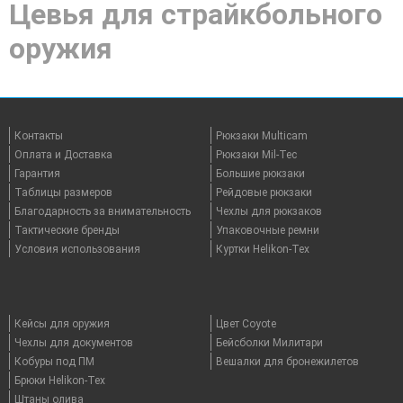
Цевья для страйкбольного
оружия
Контакты
Рюкзаки Multicam
Оплата и Доставка
Рюкзаки Mil-Tec
Гарантия
Большие рюкзаки
Таблицы размеров
Рейдовые рюкзаки
Благодарность за внимательность
Чехлы для рюкзаков
Тактические бренды
Упаковочные ремни
Условия использования
Куртки Helikon-Tex
Кейсы для оружия
Цвет Coyote
Чехлы для документов
Бейсболки Милитари
Кобуры под ПМ
Вешалки для бронежилетов
Брюки Helikon-Tex
Штаны олива