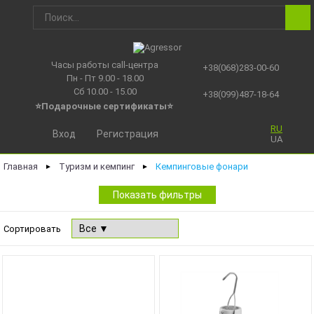
Часы работы call-центра
+38(068)283-00-60
Пн - Пт 9.00 - 18.00
Сб 10.00 - 15.00
+38(099)487-18-64
⭐Подарочные сертификаты
⭐
RU
Вход
Регистрация
UA
Главная
Туризм и кемпинг
Кемпинговые фонари
►
►
Показать фильтры
Сортировать