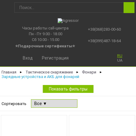
Часы работы call-центра
+38(068)283-00-60
Пн - Пт 9.00 - 18.00
Сб 10.00 - 15.00
+38(099)487-18-64
⭐Подарочные сертификаты
⭐
RU
Вход
Регистрация
UA
Главная
Тактическое снаряжение
Фонари
►
►
►
Зарядные устройства и АКБ для фонарей
Показать фильтры
Сортировать