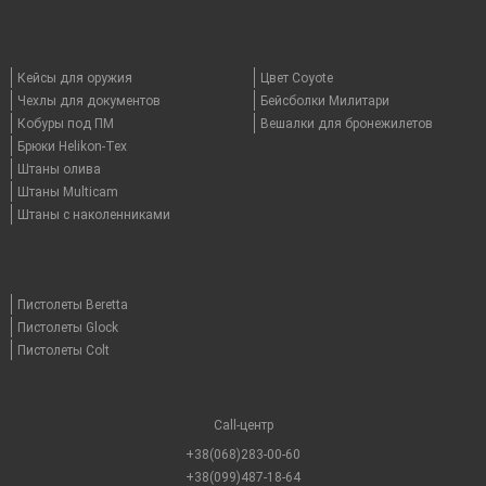
Кейсы для оружия
Цвет Coyote
Чехлы для документов
Бейсболки Милитари
Кобуры под ПМ
Вешалки для бронежилетов
Брюки Helikon-Tex
Штаны олива
Штаны Multicam
Штаны с наколенниками
Пистолеты Beretta
Пистолеты Glock
Пистолеты Colt
Call-центр
+38(068)283-00-60
+38(099)487-18-64