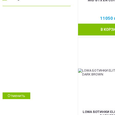
MID GTX EN COY
Camotec
Vik-Tailor
Oakley
11050
Чорний
Fox Outdoor
Койот
Salomon
В КОРЗ
Олива
Magnum
Сірий
Saxum
Синій
Червоний
Pink
Білий
Помаранчевий
Прозорий
ММ14 Український піксель
Multicam/MTP
NGU Camo Хижак
Зимовий камуфляж
Отменить
Камуфляж
Інші кольори
LOWA БОТИНКИ ELI