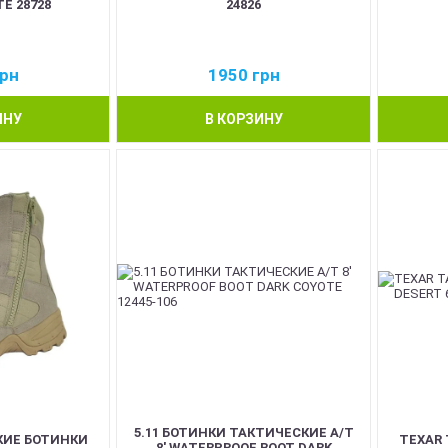
E 28728
24826
рн
1950
грн
ИНУ
В КОРЗИНУ
5.11 БОТИНКИ ТАКТИЧЕСКИЕ A/T
КИЕ БОТИНКИ
TEXAR
8' WATERPROOF BOOT DARK