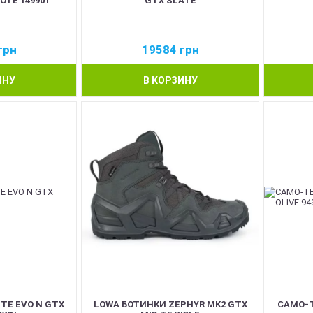
OTE 149901
GTX SLATE
грн
19584
грн
ИНУ
В КОРЗИНУ
TE EVO N GTX
LOWA БОТИНКИ ZEPHYR MK2 GTX
CAMO-T