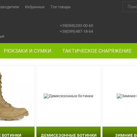
изводители
Избранные
Топ товары
+38(068)283-00-60
+38(099)487-18-64
ы
⭐
РЮКЗАКИ И СУМКИ
ТАКТИЧЕСКОЕ СНАРЯЖЕНИЕ
Е БОТИНКИ
ДЕМИСЕЗОННЫЕ БОТИНКИ
ЗИМНИЕ 