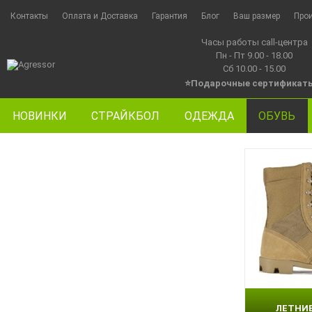
Контакты
Оплата и Доставка
Гарантия
Блог
Ваш размер
Про
Часы работы call-центра
Пн - Пт 9.00 - 18.00
Сб 10.00 - 15.00
⭐Подарочные сертификат
НОВИНКИ
СТРАЙКБОЛ
ОДЕЖДА
ОБУВЬ
ЛЕТНИ