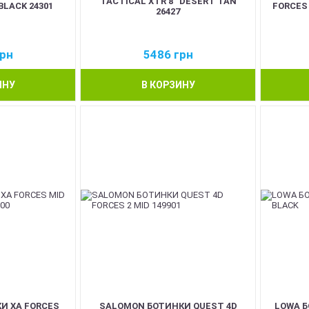
TACTICAL XTR 8'' DESERT TAN
BLACK 24301
FORCES 
26427
рн
5486
грн
ИНУ
В КОРЗИНУ
И XA FORCES
SALOMON БОТИНКИ QUEST 4D
LOWA 